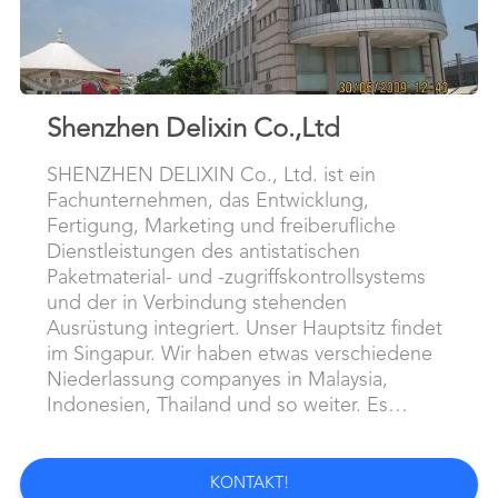
NACHRICHTEN
Shenzhen Delixin Co.,Ltd
SHENZHEN DELIXIN Co., Ltd. ist ein
Fachunternehmen, das Entwicklung,
Fertigung, Marketing und freiberufliche
Dienstleistungen des antistatischen
Paketmaterial- und -zugriffskontrollsystems
und der in Verbindung stehenden
Ausrüstung integriert. Unser Hauptsitz findet
im Singapur. Wir haben etwas verschiedene
Niederlassung companyes in Malaysia,
Indonesien, Thailand und so weiter. Es
integriert Entwurf, Produktion, Herstellung,
Service als Ganzes. Seit seinem gegründet
hat unsere Firma immer den
KONTAKT!