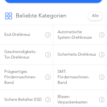
Geschäftsgrundsatz „Qualität ist zuerst
befolgt, ist Kunde“ Oberst, zielen wir darauf
ab, die ersten ...
Beliebte Kategorien
Alle
Automatische
Esd-Drehkreuz
System-Drehkreuze
Geschwindigkeits-
Sicherheits-Drehkreuz
Tor-Drehkreuz
Prägeartiges
SMT-
Fördermaschinen-
Fördermaschinen-
Band
Band
Blasen-
Sichere Behälter ESD
Verpackenkasten