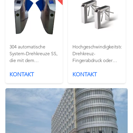
TRETEN
SIE
MIT
UNS
304 automatische
Hochgeschwindigkeitstor-
System-Drehkreuze SS,
Drehkreuz-
IN
die mit dem
Fingerabdruck oder
VERBINDUNG
Antiumkehrungsc$überschreiten
Edelstahl-Material des
KONTAKT
KONTAKT
polieren
Leser-304
FORDERN
SIE
EIN
ZITAT