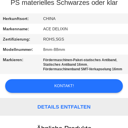
PS materielles Schwarzes oder klar
TRETEN
SIE
Herkunftsort:
CHINA
MIT
Markenname:
ACE DELIXIN
UNS
Zertifizierung:
ROHS,SGS
IN
Modellnummer:
8mm-88mm
VERBINDUNG
Markieren:
,
Fördermaschinen-Paket-statisches Antiband
,
Statisches Antiband 16mm
Fördermaschinenband SMT-Verkapselung 16mm
NACHRICHTEN
KONTAKT!
FORDERN
SIE
DETAILS ENTFALTEN
EIN
ZITAT