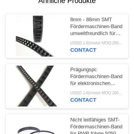
Ähnliche Produkte
SITEMAP
8mm - 88mm SMT
Fördermaschinen-Band
PRIVACY
umweltfreundlich für
POLICY
Sicherungs-Perlen-
USD(0.1-6)/meter MOQ:2000 Meter
Kondensator
CONTACT
Prägungspc
Fördermaschinen-Band
für elektronischen
Transformator
USD(0.1-6)/meter MOQ:2000 Meter
Fördermaschinen-
CONTACT
Band-Plastik
Nicht leitfähiges SMT-
Fördermaschinen-Band
für PWB führte 5050