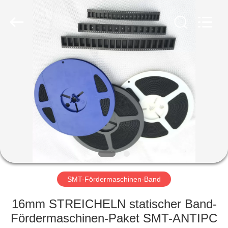
Shenzhen
Delixin
Co.,Ltd.
All
Rights
Reserved.
HAUS
PRODUKTE
ÜBER
UNS
FABRIK-
AUSFLUG
SMT-Fördermaschinen-Band
16mm STREICHELN statischer Band-
QUALITÄTSKONTROLLE
Fördermaschinen-Paket SMT-ANTIPC