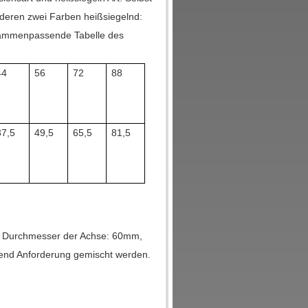
nderen zwei Farben heißsiegelnd:
zusammenpassende Tabelle des
44
56
72
88
37,5
49,5
65,5
81,5
 Durchmesser der Achse: 60mm,
d Anforderung gemischt werden.