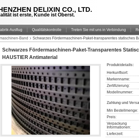
HENZHEN DELIXIN CO., LTD.
alität ist erste, Kunde ist Oberst.
abrik-Ausflug
Qualitätskontrolle
Treten Sie mit uns in Verbindung
R
rmaschinen-Band
Schwarzes Fördermaschinen-Paket-transparentes statisches
Schwarzes Fördermaschinen-Paket-Transparentes Statis
HAUSTIER Antimaterial
Produktdetails:
Herkunftsort:
Markenname:
Zertifizierung:
Modellnummer:
Zahlung und Vers
Min Bestellmenge:
Preis:
Verpackung 
Informationen:
Lieferzeit: