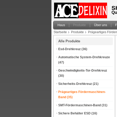
S
Qu
Haus
Produkte
Über uns
F
Startseite
Produkte
Prägeartiges Förde
Alle Produkte
Esd-Drehkreuz
(36)
Automatische System-Drehkreuze
(47)
Geschwindigkeits-Tor-Drehkreuz
(30)
Sicherheits-Drehkreuz
(21)
Prägeartiges Fördermaschinen-
Band
(35)
SMT-Fördermaschinen-Band
(31)
Sichere Behälter ESD
(16)