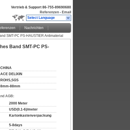
Vertrieb & Support
86-755-89690680
Referenzen
-
Email
Select Language
eferenzen
Nachrichten
 Band SMT-PC PS-HAUSTIER Antimaterial
ches Band SMT-PC PS-
CHINA
ACE DELIXIN
ROHS,SGS
8mm-88mm
and AGB:
2000 Meter
USD(0.1-6)/meter
Kartonkastenverpackung
5-8days