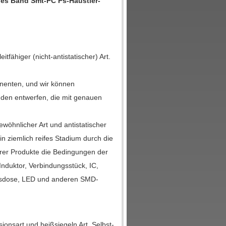
es Band Smt-PC Ps-Haustier-
tfähiger (nicht-antistatischer) Art.
nenten, und wir können
en entwerfen, die mit genauen
öhnlicher Art und antistatischer
n ziemlich reifes Stadium durch die
rer Produkte die Bedingungen der
Induktor, Verbindungsstück, IC,
ngsdose, LED und anderen SMD-
sionsart und heißsiegeln Art. Selbst-