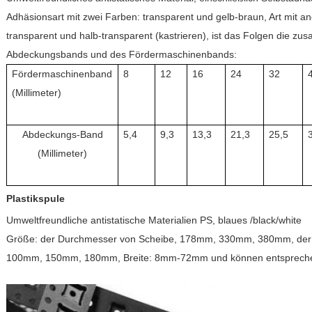
Adhäsionsart mit zwei Farben: transparent und gelb-braun, Art mit a
transparent und halb-transparent (kastrieren), ist das Folgen die 
Abdeckungsbands und des Fördermaschinenbands:
Fördermaschinenband
8
12
16
24
32
(Millimeter)
Abdeckungs-Band
5,4
9,3
13,3
21,3
25,5
(Millimeter)
Plastikspule
Umweltfreundliche antistatische Materialien PS, blaues /black/white
Größe: der Durchmesser von Scheibe, 178mm, 330mm, 380mm, der
100mm, 150mm, 180mm, Breite: 8mm-72mm und können entsprechen