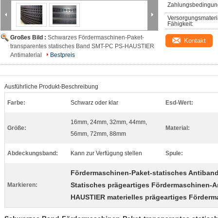
Zahlungsbedingun
Versorgungsmateri
Fähigkeit:
Großes Bild :
Schwarzes Fördermaschinen-Paket-
Kontakt
transparentes statisches Band SMT-PC PS-HAUSTIER
Antimaterial
Bestpreis
Ausführliche Produkt-Beschreibung
Farbe:
Schwarz oder klar
Esd-Wert:
16mm, 24mm, 32mm, 44mm,
Größe:
Material:
56mm, 72mm, 88mm
Abdeckungsband:
Kann zur Verfügung stellen
Spule:
Fördermaschinen-Paket-statisches Antiban
Statisches prägeartiges Fördermaschinen-A
Markieren:
HAUSTIER materielles prägeartiges Förder