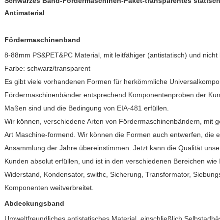
Schwarzes Band-Fördermaschinen-Paket-transparentes statisch
Antimaterial
Fördermaschinenband
8-88mm PS&PET&PC Material, mit leitfähiger (antistatisch) und nicht lei
Farbe: schwarz/transparent
Es gibt viele vorhandenen Formen für herkömmliche Universalkompo
Fördermaschinenbänder entsprechend Komponentenproben der Kund
Maßen sind und die Bedingung von EIA-481 erfüllen.
Wir können, verschiedene Arten von Fördermaschinenbändern, mit gew
Art Maschine-formend. Wir können die Formen auch entwerfen, die ei
Ansammlung der Jahre übereinstimmen. Jetzt kann die Qualität unse
Kunden absolut erfüllen, und ist in den verschiedenen Bereichen wie 
Widerstand, Kondensator, swithc, Sicherung, Transformator, Siebu
Komponenten weitverbreitet.
Abdeckungsband
Umweltfreundliches antistatisches Material, einschließlich Selbstadhä