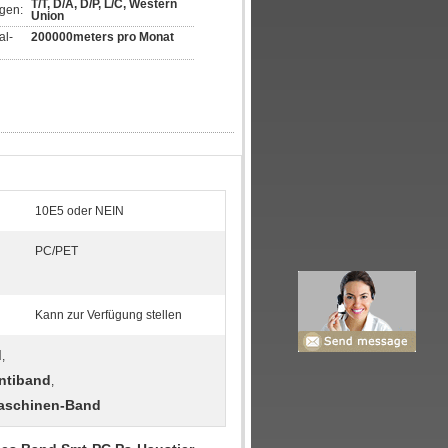
T/T, D/A, D/P, L/C, Western 
gen:
Union
al-
200000meters pro Monat
10E5 oder NEIN
PC/PET
Kann zur Verfügung stellen
d
,
ntiband
,
maschinen-Band