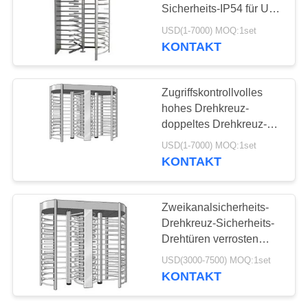
Sicherheits-IP54 für U-
Bahnstation/Hoverport
USD(1-7000) MOQ:1set
KONTAKT
35
Prägeartiges
Zugriffskontrollvolles
Fördermaschinen-
hohes Drehkreuz-
doppeltes Drehkreuz-
Band
volle Höhe für Stadion
USD(1-7000) MOQ:1set
KONTAKT
31
Zweikanalsicherheits-
SMT-
Drehkreuz-Sicherheits-
Drehtüren verrosten
Fördermaschinen-
Beweis 120 Grad
USD(3000-7500) MOQ:1set
Band
KONTAKT