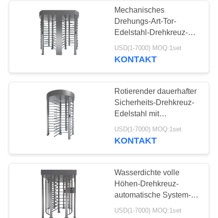
Mechanisches
Drehungs-Art-Tor-
16
Edelstahl-Drehkreuz-
Sichere Behälter
volle Höhen30
USD(1-7000) MOQ:1set
menschen/Minute
KONTAKT
ESD
Rotierender dauerhafter
Sicherheits-Drehkreuz-
Edelstahl mit
Fingerabdruck-/QR
23
USD(1-7000) MOQ:1set
Code-Scan
KONTAKT
Blasen-
Verpackenkasten
Wasserdichte volle
Höhen-Drehkreuz-
automatische System-
Drehkreuze mit
USD(1-7000) MOQ:1set
Kartenleser