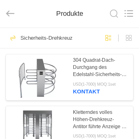
Fournisseur.
Copyright
©
Produkte
2020
-
2022
esd-
turnstile.com.
HAUS
36
All
Rights
Sicherheits-Drehkreuz
Reserved.
Esd-Drehkreuz
PRODUKTE
304 Quadrat-Dach-
Durchgang des
ÜBER
Edelstahl-Sicherheits-
UNS
Drehkreuz-120°Rotating
USD(1-7000) MOQ:1set
KONTAKT
47
FABRIK-
Automatische
AUSFLUG
Kletterndes volles
Höhen-Drehkreuz-
System-Drehkreuze
Antitor führte Anzeige für
QUALITÄTSKONTROLLE
Militärplätze
USD(1-7000) MOQ:1set