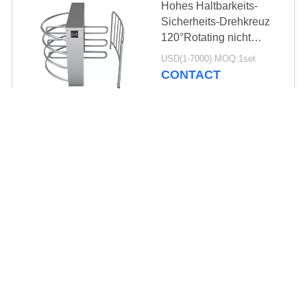
Hohes Haltbarkeits-
Sicherheits-Drehkreuz
120°Rotating nicht
rostend für Bahnhof
USD(1-7000) MOQ:1set
CONTACT
Plaudern
KONTAKT!
Anfrage
Beliebte Kategorien
Alle
KONTAKT
Automatische
Esd-Drehkreuz
System-Drehkreuze
Geschwindigkeits-
Sicherheits-