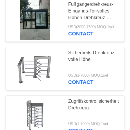
Fußgängerdrehkreuz-
Eingangs-Tor-volles
Statischer Antistuhl
Höhen-Drehkreuz-
Antirotations-Bewegung
USD(3000-7500) MOQ:1set
CONTACT
Sicherheits-Drehkreuz-
volle Höhe
USD(1-7000) MOQ:1set
CONTACT
Zugriffskontrollsicherheits-
Drehkreuz
USD(1-7000) MOQ:1set