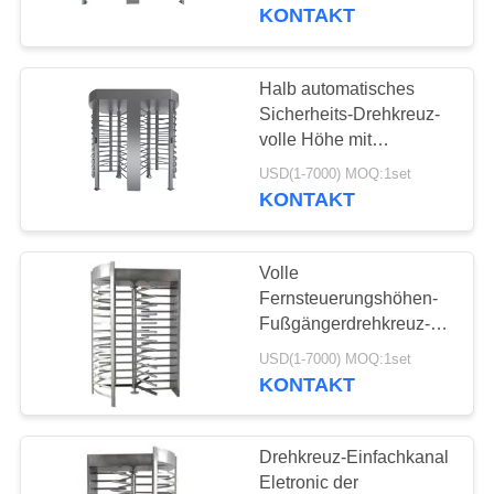
KONTAKT
TRETEN
SIE
Halb automatisches
30
MIT
Sicherheits-Drehkreuz-
Geschwindigkeits-
volle Höhe mit
UNS
unterschiedlichem Leser
Tor-Drehkreuz
USD(1-7000) MOQ:1set
IN
50HZ
KONTAKT
VERBINDUNG
Volle
FORDERN
Fernsteuerungshöhen-
SIE
Fußgängerdrehkreuz-
21
halb automatischer
EIN
USD(1-7000) MOQ:1set
Sicherheits-
Mechanismus
KONTAKT
ZITAT
Drehkreuz
Drehkreuz-Einfachkanal
NACHRICHTEN
Eletronic der