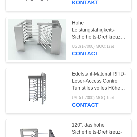
KONTAKT
33
Cleanroom-
Hohe
Leistungsfähigkeits-
Produkte
Sicherheits-Drehkreuz-
Edelstahl eine
USD(1-7000) MOQ:1set
Möglichkeit für
CONTACT
Vergnügungsparks
Edelstahl-Material RFID-
32
Leser-Access Control
Turnstiles volles Höhen-
Esd-Rohr
304
USD(1-7000) MOQ:1set
CONTACT
120°, das hohe
Sicherheits-Drehkreuz-