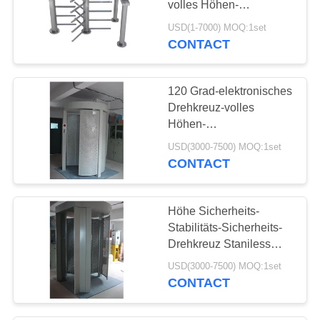
volles Höhen-
56
Drehkreuz-
USD(1-7000) MOQ:1set
Fußgängersperre dreht
CONTACT
Esd-Produkte
120 Grad-elektronisches
Drehkreuz-volles
Höhen-
Zugriffskontrollsystem
USD(3000-7500) MOQ:1set
220V 80W
CONTACT
13
Esd-Gewebe
Höhe Sicherheits-
Stabilitäts-Sicherheits-
Drehkreuz Staniless
volle CER
USD(3000-7500) MOQ:1set
Stahlzustimmung
CONTACT
28