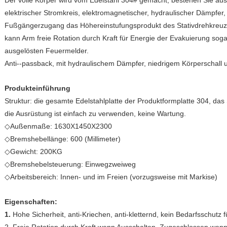
Der volle Körper wird vom Edelstahl 304# gemacht; bestehen Sie au
elektrischer Stromkreis, elektromagnetischer, hydraulischer Dämpfer, 
Fußgängerzugang das Höhereinstufungsprodukt des Stativdrehkreuzes
kann Arm freie Rotation durch Kraft für Energie der Evakuierung sogar
ausgelösten Feuermelder.
Anti--passback, mit hydraulischem Dämpfer, niedrigem Körperschall u
Produkteinführung
Struktur: die gesamte Edelstahlplatte der Produktformplatte 304, das 
die Ausrüstung ist einfach zu verwenden, keine Wartung.
◇Außenmaße: 1630X1450X2300
◇Bremshebellänge: 600 (Millimeter)
◇Gewicht: 200KG
◇Bremshebelsteuerung: Einwegzweiweg
◇Arbeitsbereich: Innen- und im Freien (vorzugsweise mit Markise)
Eigenschaften:
1.
Hohe Sicherheit, anti-Kriechen, anti-kletternd, kein Bedarfsschutz f