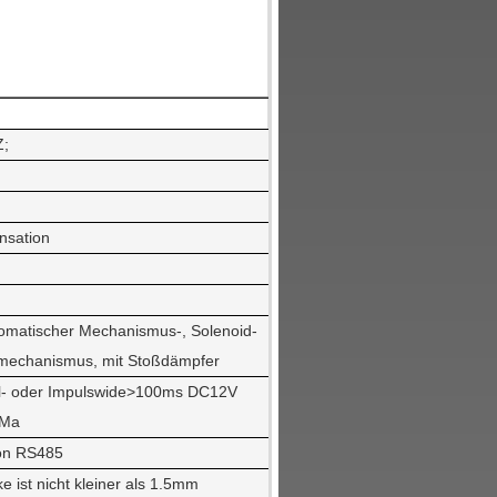
Z;
nsation
tomatischer Mechanismus-, Solenoid-
mechanismus, mit Stoßdämpfer
l- oder Impulswide>100ms DC12V
0Ma
on RS485
e ist nicht kleiner als 1.5mm