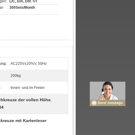
gen:
L/C, D/A, D/P, T/T
al-
300Sets/Month
ung:
AC220V±20%V, 50Hz
200kg
:
Innen- und im Freien
hkreuze der vollen Höhe
,
04
kreuze mit Kartenleser