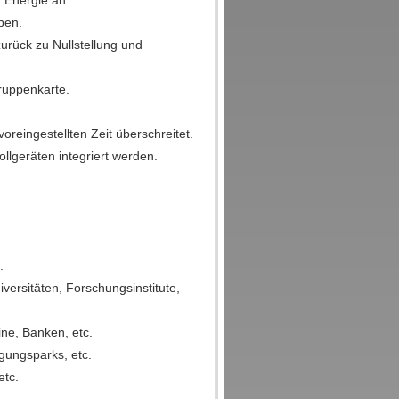
 Energie an.
ben.
zurück zu Nullstellung und
ruppenkarte.
voreingestellten Zeit überschreitet.
llgeräten integriert werden.
.
versitäten, Forschungsinstitute,
ne, Banken, etc.
gungsparks, etc.
etc.