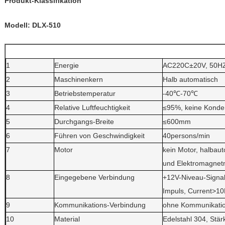
Produkt-Klassifikation
Modell: DLX-510
1
Energie
AC220C±20V, 50H
2
Maschinenkern
Halb automatisch
3
Betriebstemperatur
-40℃-70℃
4
Relative Luftfeuchtigkeit
≤95%, keine Konde
5
Durchgangs-Breite
≤600mm
6
Führen von Geschwindigkeit
40persons/min
7
Motor
kein Motor, halbau
und Elektromagnet
8
Eingegebene Verbindung
+12V-Niveau-Signa
Impuls, Current>1
9
Kommunikations-Verbindung
ohne Kommunikati
10
Material
Edelstahl 304, Stärk