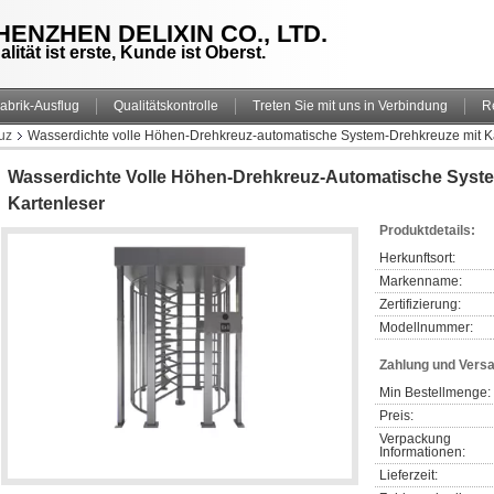
HENZHEN DELIXIN CO., LTD.
alität ist erste, Kunde ist Oberst.
abrik-Ausflug
Qualitätskontrolle
Treten Sie mit uns in Verbindung
R
uz
Wasserdichte volle Höhen-Drehkreuz-automatische System-Drehkreuze mit K
Wasserdichte Volle Höhen-Drehkreuz-Automatische Syste
Kartenleser
Produktdetails:
Herkunftsort:
Markenname:
Zertifizierung:
Modellnummer:
Zahlung und Vers
Min Bestellmenge:
Preis:
Verpackung 
Informationen:
Lieferzeit: