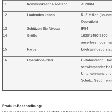
11
Kommunikations-Abstand
<1200M
12
Laufendes Leben
5--8 Million (unun
Operation)
13
Schützen Sie Niveau
IP54
14
Größe
1630*1450*2300mm,
auserlesen oder n
15
Farbe
Edelstahl gebürstet
16
Operations-Platz
U-Bahnstation, Hove
schwimmender Hall,
Unternehmens und
Schutz, Gebührenma
Produkt-Beschreibung: