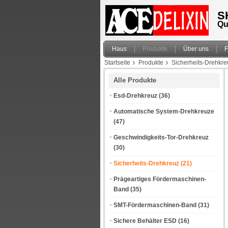
S
Qu
Haus
Produkte
Über uns
F
Startseite
Produkte
Sicherheits-Drehkre
Alle Produkte
Esd-Drehkreuz
(36)
Automatische System-Drehkreuze
(47)
Geschwindigkeits-Tor-Drehkreuz
(30)
Sicherheits-Drehkreuz
(21)
Prägeartiges Fördermaschinen-
Band
(35)
SMT-Fördermaschinen-Band
(31)
Sichere Behälter ESD
(16)