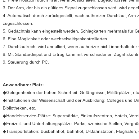
2. Freie Rotation durch Kraft wenn Ausschalten. Zugeschlossen wenn
3. Der Arm, der bis ein gültiges Signal zugeschlossen wird, wird gege
4. Automatisch durch zurückgestellt, nach authorizer Durchlauf, Arm 
zugeschlossen.
5. Gedächtnis kann eingestellt werden, Schlagkarten mehrmals für G
6. Eine Möglichkeit oder wechselseitigeskontrolliertes.
7. Durchlaufrecht wird annulliert, wenn authorizer nicht innerhalb der 
8. Mit Standardinput und Ertrag kann mit verschiedenen Zugriffskontro
9. Steuerung durch PC.
Anwendbarer Platz:
◆
Gelegenheiten der hohen Sicherheit: Gefängnisse, Militärplätze, etc
◆Institutionen der Wissenschaft und der Ausbildung: Colleges und Uni
Bibliotheken, etc.
◆Handelsservice-Plätze: Supermärkte, Einkaufszentren, Hotels, Verei
◆Freizeit- und Unterhaltungsplätze: Parks, szenische Stellen, Vergnü
◆Transportstation: Busbahnhof, Bahnhof, U-Bahnstation, Flughafen, 