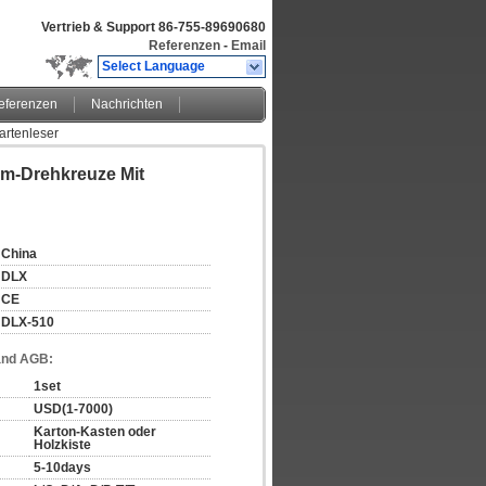
Vertrieb & Support
86-755-89690680
Referenzen
-
Email
Select Language
eferenzen
Nachrichten
artenleser
m-Drehkreuze Mit
China
DLX
CE
DLX-510
and AGB:
1set
USD(1-7000)
Karton-Kasten oder 
Holzkiste
5-10days