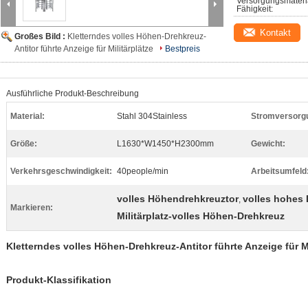
Versorgungsmateri
Fähigkeit:
Kontakt
Großes Bild :
Kletterndes volles Höhen-Drehkreuz-
Antitor führte Anzeige für Militärplätze
Bestpreis
Ausführliche Produkt-Beschreibung
Material:
Stahl 304Stainless
Stromversorg
Größe:
L1630*W1450*H2300mm
Gewicht:
Verkehrsgeschwindigkeit:
40people/min
Arbeitsumfeld
volles Höhendrehkreuztor
volles hohes
,
Markieren:
Militärplatz-volles Höhen-Drehkreuz
Kletterndes volles Höhen-Drehkreuz-Antitor führte Anzeige für Mi
Produkt-Klassifikation