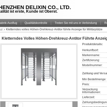
HENZHEN DELIXIN CO., LTD.
alität ist erste, Kunde ist Oberst.
abrik-Ausflug
Qualitätskontrolle
Treten Sie mit uns in Verbindung
R
uz
Kletterndes volles Höhen-Drehkreuz-Antitor führte Anzeige für Militärplätze
Kletterndes Volles Höhen-Drehkreuz-Antitor Führte Anzeige
Produktdetails:
Herkunftsort:
Markenname:
Zertifizierung:
Modellnummer:
Zahlung und Vers
Min Bestellmenge:
Preis:
Verpackung 
Informationen:
Lieferzeit:
Zahlungsbedingun