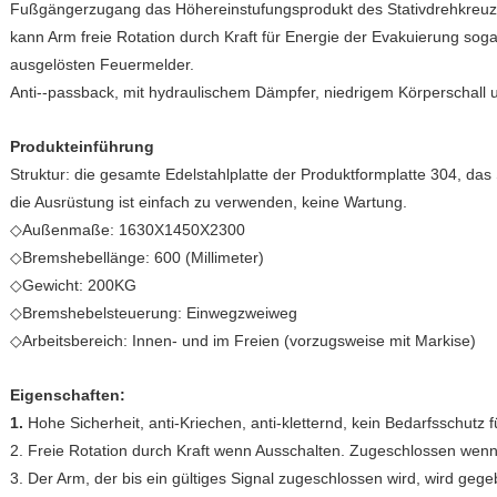
Fußgängerzugang das Höhereinstufungsprodukt des Stativdrehkreuzes
kann Arm freie Rotation durch Kraft für Energie der Evakuierung sogar
ausgelösten Feuermelder.
Anti--passback, mit hydraulischem Dämpfer, niedrigem Körperschall u
Produkteinführung
Struktur: die gesamte Edelstahlplatte der Produktformplatte 304, das 
die Ausrüstung ist einfach zu verwenden, keine Wartung.
◇Außenmaße: 1630X1450X2300
◇Bremshebellänge: 600 (Millimeter)
◇Gewicht: 200KG
◇Bremshebelsteuerung: Einwegzweiweg
◇Arbeitsbereich: Innen- und im Freien (vorzugsweise mit Markise)
Eigenschaften:
1.
Hohe Sicherheit, anti-Kriechen, anti-kletternd, kein Bedarfsschutz f
2. Freie Rotation durch Kraft wenn Ausschalten. Zugeschlossen wenn
3. Der Arm, der bis ein gültiges Signal zugeschlossen wird, wird gege