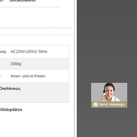
al-
300Sets/Month
ung:
AC220V±20%V, 50Hz
200kg
:
Innen- und im Freien
 Drehkreuz
,
litärplätze