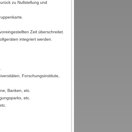
zurück zu Nullstellung und
ruppenkarte.
voreingestellten Zeit überschreitet.
llgeräten integriert werden.
.
versitäten, Forschungsinstitute,
ne, Banken, etc.
gungsparks, etc.
etc.