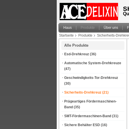
S
Qu
Haus
Produkte
Über uns
F
Startseite
Produkte
Sicherheits-Drehkre
Alle Produkte
Esd-Drehkreuz
(36)
Automatische System-Drehkreuze
(47)
Geschwindigkeits-Tor-Drehkreuz
(30)
Sicherheits-Drehkreuz
(21)
Prägeartiges Fördermaschinen-
Band
(35)
SMT-Fördermaschinen-Band
(31)
Sichere Behälter ESD
(16)