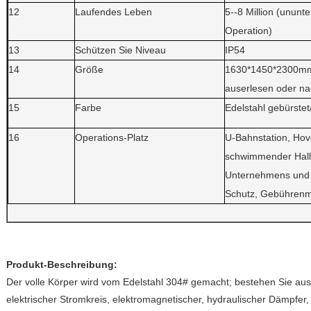
12
Laufendes Leben
5--8 Million (unun
Operation)
13
Schützen Sie Niveau
IP54
14
Größe
1630*1450*2300mm,
auserlesen oder n
15
Farbe
Edelstahl gebürstet
16
Operations-Platz
U-Bahnstation, Hove
schwimmender Hall,
Unternehmens und
Schutz, Gebührenma
Produkt-Beschreibung:
Der volle Körper wird vom Edelstahl 304# gemacht; bestehen Sie au
elektrischer Stromkreis, elektromagnetischer, hydraulischer Dämpfer, 