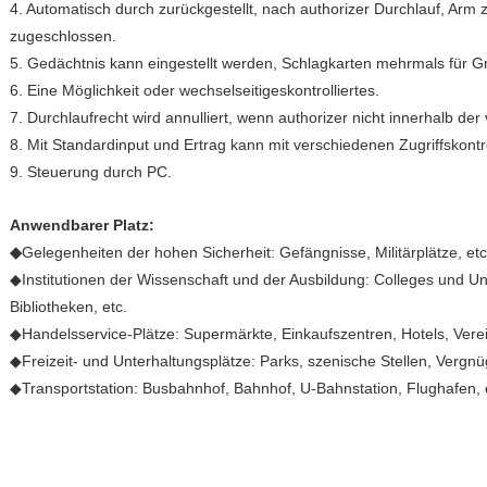
4. Automatisch durch zurückgestellt, nach authorizer Durchlauf, Arm 
zugeschlossen.
5. Gedächtnis kann eingestellt werden, Schlagkarten mehrmals für G
6. Eine Möglichkeit oder wechselseitigeskontrolliertes.
7. Durchlaufrecht wird annulliert, wenn authorizer nicht innerhalb der 
8. Mit Standardinput und Ertrag kann mit verschiedenen Zugriffskontro
9. Steuerung durch PC.
Anwendbarer Platz:
◆
Gelegenheiten der hohen Sicherheit: Gefängnisse, Militärplätze, etc
◆Institutionen der Wissenschaft und der Ausbildung: Colleges und Uni
Bibliotheken, etc.
◆Handelsservice-Plätze: Supermärkte, Einkaufszentren, Hotels, Verei
◆Freizeit- und Unterhaltungsplätze: Parks, szenische Stellen, Vergnü
◆Transportstation: Busbahnhof, Bahnhof, U-Bahnstation, Flughafen, 