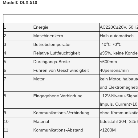
Modell: DLX-510
1
Energie
AC220C±20V, 50H
2
Maschinenkern
Halb automatisch
3
Betriebstemperatur
-40℃-70℃
4
Relative Luftfeuchtigkeit
≤95%, keine Konde
5
Durchgangs-Breite
≤600mm
6
Führen von Geschwindigkeit
40persons/min
7
Motor
kein Motor, halbau
und Elektromagnet
8
Eingegebene Verbindung
+12V-Niveau-Signa
Impuls, Current>1
9
Kommunikations-Verbindung
ohne Kommunikati
10
Material
Edelstahl 304, Stärk
11
Kommunikations-Abstand
<1200M