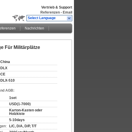
Vertrieb & Support
Referenzen
-
Email
Select Language
eferenzen
Nachrichten
 Für Militärplätze
China
DLX
CE
DLX-510
and AGB:
1set
USD(1-7000)
Karton-Kasten oder 
Holzkiste
5-10days
gen:
L/C, D/A, D/P, T/T