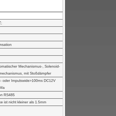
Z;
nsation
tomatischer Mechanismus-, Solenoid-
mechanismus, mit Stoßdämpfer
l- oder Impulswide>100ms DC12V
0Ma
on RS485
e ist nicht kleiner als 1.5mm