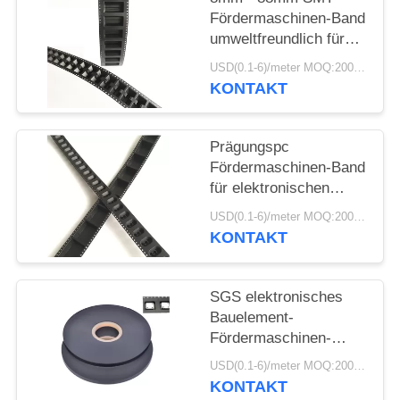
Fördermaschinen-Band
umweltfreundlich für
Sicherungs-Perlen-
USD(0.1-6)/meter MOQ:2000 Meter
Kondensator
KONTAKT
Prägungspc
Fördermaschinen-Band
für elektronischen
Transformator
USD(0.1-6)/meter MOQ:2000 Meter
Fördermaschinen-
KONTAKT
Band-Plastik
SGS elektronisches
Bauelement-
Fördermaschinen-
Standardband leitfähig
USD(0.1-6)/meter MOQ:2000 Meter
für Kapazitanz
KONTAKT