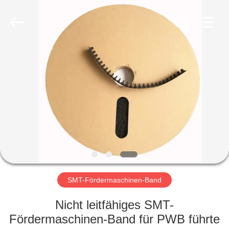
Fournisseur.
Copyright
©
2020
-
2022
esd-
turnstile.com.
HAUS
All
Rights
Reserved.
PRODUKTE
ÜBER
UNS
FABRIK-
AUSFLUG
SMT-Fördermaschinen-Band
Nicht leitfähiges SMT-
QUALITÄTSKONTROLLE
Fördermaschinen-Band für PWB führte