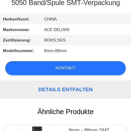
5050 Band/Spule SMT-Verpackung
TRETEN
SIE
Herkunftsort:
CHINA
MIT
Markenname:
ACE DELIXIN
UNS
Zertifizierung:
ROHS,SGS
IN
Modellnummer:
8mm-88mm
VERBINDUNG
KONTAKT!
FORDERN
SIE
DETAILS ENTFALTEN
EIN
ZITAT
Ähnliche Produkte
NACHRICHTEN
8mm - 88mm SMT