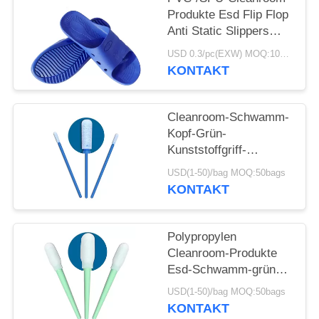
Produkte Esd Flip Flop
Anti Static Slippers
DLX 9102B
USD 0.3/pc(EXW) MOQ:100Pairs
KONTAKT
Cleanroom-Schwamm-
Kopf-Grün-
Kunststoffgriff-
Reinigungsputzlappen
USD(1-50)/bag MOQ:50bags
für Tastatur
KONTAKT
Polypropylen
Cleanroom-Produkte
Esd-Schwamm-grüner
Kunststoffgriff-
USD(1-50)/bag MOQ:50bags
Schaum-
KONTAKT
Hauptputzlappen