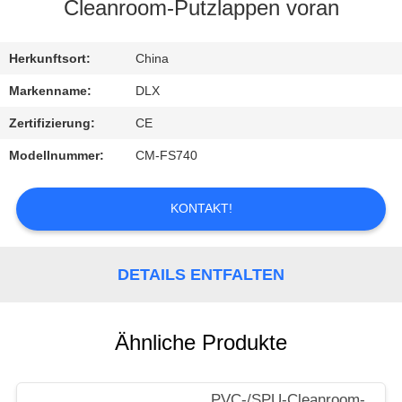
Cleanroom-Putzlappen voran
TRETEN
SIE
Herkunftsort:
China
MIT
Markenname:
DLX
UNS
Zertifizierung:
CE
IN
Modellnummer:
CM-FS740
VERBINDUNG
KONTAKT!
FORDERN
SIE
DETAILS ENTFALTEN
EIN
ZITAT
Ähnliche Produkte
NACHRICHTEN
PVC-/SPU-Cleanroom-