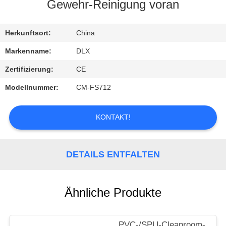
Gewehr-Reinigung voran
TRETEN
SIE
Herkunftsort:
China
MIT
Markenname:
DLX
UNS
Zertifizierung:
CE
IN
Modellnummer:
CM-FS712
VERBINDUNG
KONTAKT!
FORDERN
SIE
DETAILS ENTFALTEN
EIN
ZITAT
Ähnliche Produkte
NACHRICHTEN
PVC-/SPU-Cleanroom-