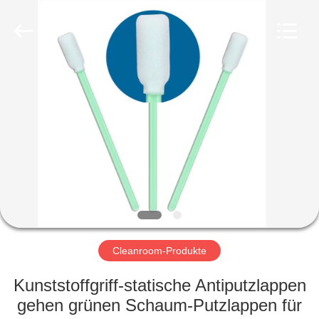
©
2020
-
2022
esd-
turnstile.com.
All
Rights
HAUS
Reserved.
PRODUKTE
ÜBER
UNS
FABRIK-
AUSFLUG
Cleanroom-Produkte
Kunststoffgriff-statische Antiputzlappen
QUALITÄTSKONTROLLE
gehen grünen Schaum-Putzlappen für