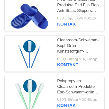
Produkte Esd Flip Flop
Anti Static Slippers
DLX 9102B
USD 0.3/pc(EXW) MOQ:100Pairs
KONTAKT
Cleanroom-Schwamm-
Kopf-Grün-
Kunststoffgriff-
Reinigungsputzlappen
USD(1-50)/bag MOQ:50bags
für Tastatur
KONTAKT
Polypropylen
Cleanroom-Produkte
Esd-Schwamm-grüner
Kunststoffgriff-
USD(1-50)/bag MOQ:50bags
Schaum-
KONTAKT
Hauptputzlappen