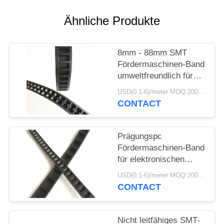
SITEMAP
Ähnliche Produkte
PRIVACY
8mm - 88mm SMT
Fördermaschinen-Band
POLICY
umweltfreundlich für
Sicherungs-Perlen-
USD(0.1-6)/meter MOQ:2000 Meter
Kondensator
CONTACT
Prägungspc
Fördermaschinen-Band
für elektronischen
Transformator
USD(0.1-6)/meter MOQ:2000 Meter
Fördermaschinen-
CONTACT
Band-Plastik
Nicht leitfähiges SMT-