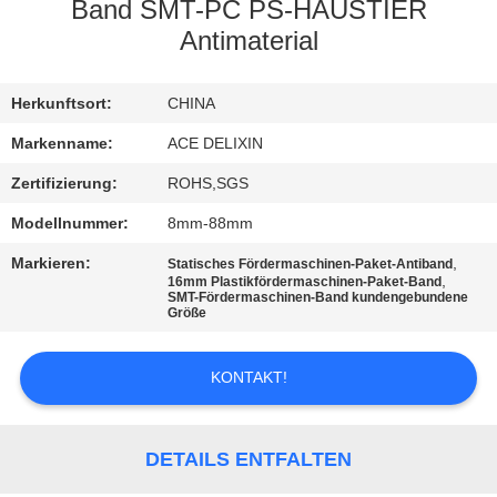
Band SMT-PC PS-HAUSTIER
TRETEN
Antimaterial
SIE
Herkunftsort:
CHINA
MIT
UNS
Markenname:
ACE DELIXIN
IN
Zertifizierung:
ROHS,SGS
VERBINDUNG
Modellnummer:
8mm-88mm
Markieren:
,
Statisches Fördermaschinen-Paket-Antiband
,
16mm Plastikfördermaschinen-Paket-Band
NACHRICHTEN
SMT-Fördermaschinen-Band kundengebundene
Größe
FORDERN
KONTAKT!
SIE
EIN
DETAILS ENTFALTEN
ZITAT