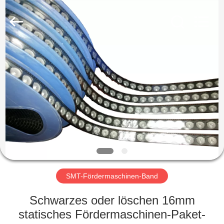
Shenzhen
Delixin
Co.,Ltd.
All
Rights
Reserved.
HAUS
PRODUKTE
ÜBER
UNS
FABRIK-
AUSFLUG
SMT-Fördermaschinen-Band
Schwarzes oder löschen 16mm
QUALITÄTSKONTROLLE
statisches Fördermaschinen-Paket-