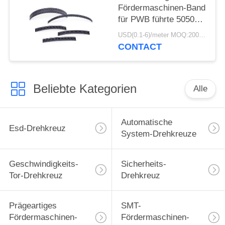
Fördermaschinen-Band
für PWB führte 5050
Band/Spule SMT-
USD(0.1-6)/meter MOQ:2000 Meter
Verpackung
CONTACT
Beliebte Kategorien
Alle
Automatische
Esd-Drehkreuz
System-Drehkreuze
Geschwindigkeits-
Sicherheits-
Tor-Drehkreuz
Drehkreuz
Prägeartiges
SMT-
Fördermaschinen-
Fördermaschinen-