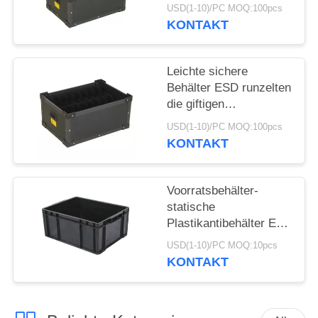
Esd für Elektronik
USD(1-10)/PC MOQ:100pcs
schmecken nicht
KONTAKT
Leichte sichere
Behälter ESD runzelten
die giftigen
Kunststoffgehäuse-
USD(1-10)/PC MOQ:100pcs
Kästen nicht
KONTAKT
Voorratsbehälter-
statische
Plastikantibehälter Esd
sichere
USD(1-10)/PC MOQ:10pcs
korrosionsbeständig
KONTAKT