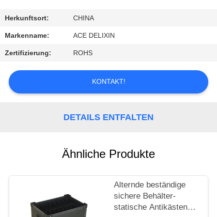
TRETEN
Herkunftsort:
CHINA
SIE
Markenname:
ACE DELIXIN
MIT
Zertifizierung:
ROHS
UNS
IN
KONTAKT!
VERBINDUNG
DETAILS ENTFALTEN
FORDERN
SIE
Ähnliche Produkte
EIN
ZITAT
Alternde beständige
sichere Behälter-
NACHRICHTEN
statische Antikästen