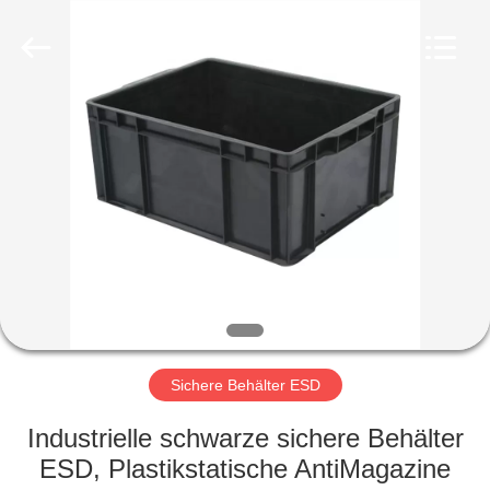
©
2020
-
2022
esd-
turnstile.com.
All
Rights
HAUS
Reserved.
PRODUKTE
ÜBER
UNS
FABRIK-
AUSFLUG
Sichere Behälter ESD
Industrielle schwarze sichere Behälter
QUALITÄTSKONTROLLE
ESD, Plastikstatische AntiMagazine