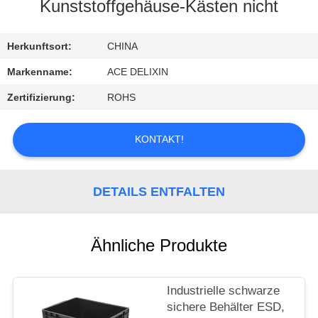
Kunststoffgehäuse-Kästen nicht
TRETEN
SIE
Herkunftsort:
CHINA
MIT
Markenname:
ACE DELIXIN
UNS
Zertifizierung:
ROHS
IN
VERBINDUNG
KONTAKT!
FORDERN
DETAILS ENTFALTEN
SIE
EIN
Ähnliche Produkte
ZITAT
Industrielle schwarze
NACHRICHTEN
sichere Behälter ESD,