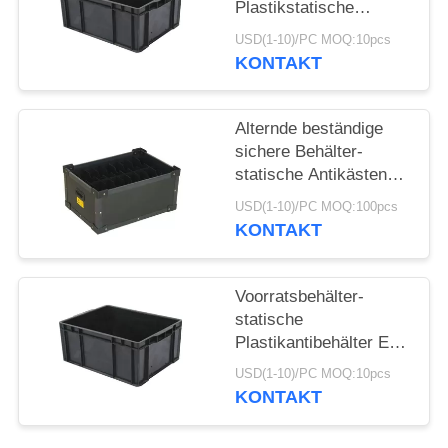
Plastikstatische
AntiMagazine
USD(1-10)/PC MOQ:10pcs
KONTAKT
Alternde beständige
sichere Behälter-
statische Antikästen
Esd für Elektronik
USD(1-10)/PC MOQ:100pcs
schmecken nicht
KONTAKT
Voorratsbehälter-
statische
Plastikantibehälter Esd
sichere
USD(1-10)/PC MOQ:10pcs
korrosionsbeständig
KONTAKT