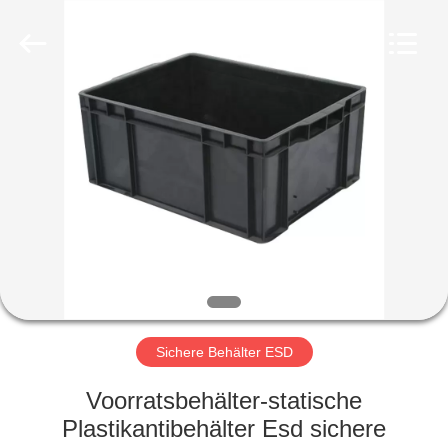
Fournisseur.
Copyright
©
2020
-
2022
esd-
turnstile.com.
HAUS
All
Rights
Reserved.
PRODUKTE
ÜBER
UNS
FABRIK-
AUSFLUG
Sichere Behälter ESD
Voorratsbehälter-statische
QUALITÄTSKONTROLLE
Plastikantibehälter Esd sichere