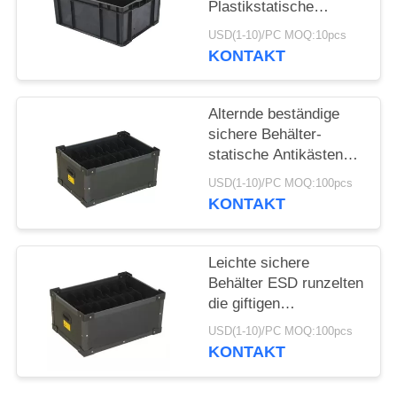
Plastikstatische
AntiMagazine
USD(1-10)/PC MOQ:10pcs
KONTAKT
Alternde beständige
sichere Behälter-
statische Antikästen
Esd für Elektronik
USD(1-10)/PC MOQ:100pcs
schmecken nicht
KONTAKT
Leichte sichere
Behälter ESD runzelten
die giftigen
Kunststoffgehäuse-
USD(1-10)/PC MOQ:100pcs
Kästen nicht
KONTAKT