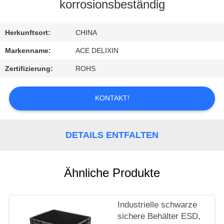
korrosionsbeständig
TRETEN
SIE
Herkunftsort:
CHINA
MIT
Markenname:
ACE DELIXIN
UNS
Zertifizierung:
ROHS
IN
VERBINDUNG
KONTAKT!
FORDERN
DETAILS ENTFALTEN
SIE
EIN
Ähnliche Produkte
ZITAT
Industrielle schwarze
NACHRICHTEN
sichere Behälter ESD,