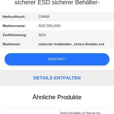
sicherer ESD sicherer Behälter-
TRETEN
SIE
Herkunftsort:
CHINA
MIT
Markenname:
ACE DELIXIN
UNS
Zertifizierung:
SGS
IN
Markieren:
,
statischer Antibehälter
sichere Behälter esd
VERBINDUNG
KONTAKT!
NACHRICHTEN
DETAILS ENTFALTEN
FORDERN
SIE
Ähnliche Produkte
EIN
ZITAT
Industrielle schwarze