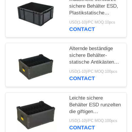
sichere Behälter ESD,
SITEMAP
Plastikstatische
AntiMagazine
USD(1-10)/PC MOQ:10pcs
CONTACT
PRIVACY
POLICY
Alternde beständige
sichere Behälter-
statische Antikästen
Esd für Elektronik
USD(1-10)/PC MOQ:100pcs
schmecken nicht
CONTACT
Leichte sichere
Behälter ESD runzelten
die giftigen
Kunststoffgehäuse-
USD(1-10)/PC MOQ:100pcs
Kästen nicht
CONTACT