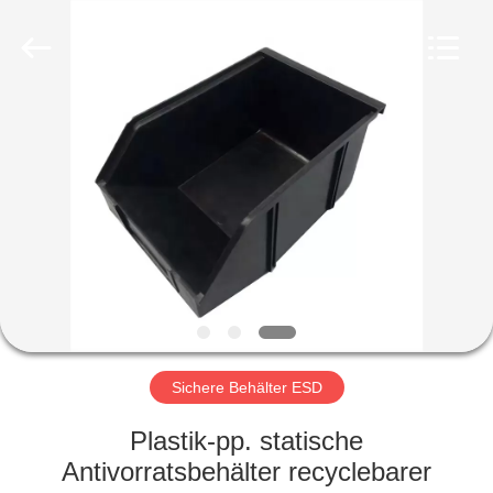
Shenzhen
Delixin
Co.,Ltd.
All
Rights
Reserved.
HAUS
PRODUKTE
ÜBER
UNS
FABRIK-
AUSFLUG
Sichere Behälter ESD
Plastik-pp. statische
QUALITÄTSKONTROLLE
Antivorratsbehälter recyclebarer