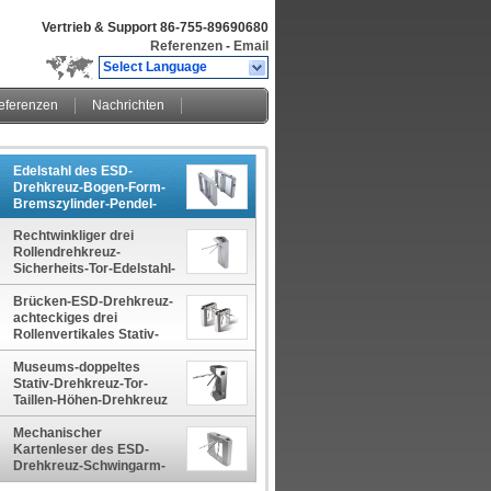
Vertrieb & Support
86-755-89690680
Referenzen
-
Email
Select Language
eferenzen
Nachrichten
Edelstahl des ESD-
Drehkreuz-Bogen-Form-
Bremszylinder-Pendel-
304 im Freien
Rechtwinkliger drei
Rollendrehkreuz-
Sicherheits-Tor-Edelstahl-
vertikale Art
Brücken-ESD-Drehkreuz-
achteckiges drei
Rollenvertikales Stativ-
Drehkreuz
Museums-doppeltes
Stativ-Drehkreuz-Tor-
Taillen-Höhen-Drehkreuz
mit DC-Motor
Mechanischer
Kartenleser des ESD-
Drehkreuz-Schwingarm-
Rotations-Stativ-Sperren-