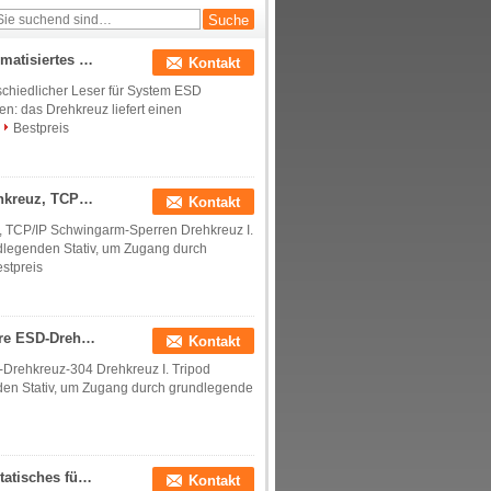
Tor-RFID
Drehkreuz Vertica ESD schützen Bereichs-Tor automatisiertes Bahnhofs-Drehkreuz
Kontakt
schiedlicher Leser für System ESD
n: das Drehkreuz liefert einen
Bestpreis
Kundengebundenes staubdichtes Schwenktür-Drehkreuz, TCP/IP Schwingarm-Sperren
Kontakt
 TCP/IP Schwingarm-Sperren Drehkreuz I.
ndlegenden Stativ, um Zugang durch
stpreis
Automatischer Edelstahl-elektronische Sperren-Tore ESD-Drehkreuz-304
Kontakt
-Drehkreuz-304 Drehkreuz I. Tripod
den Stativ, um Zugang durch grundlegende
Hohe Sicherheits-Arm-Tor-Zugriffskontrolltor-Antistatisches für Turnhalle/Flughafen
Kontakt