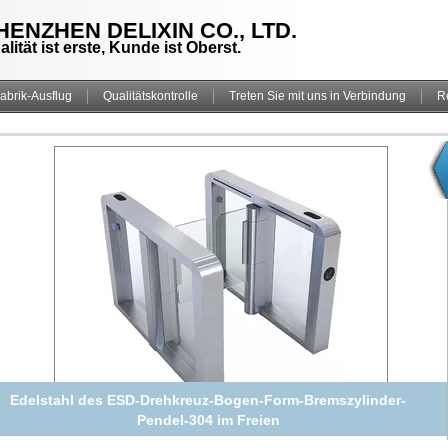
HENZHEN DELIXIN CO., LTD.
alität ist erste, Kunde ist Oberst.
abrik-Ausflug
Qualitätskontrolle
Treten Sie mit uns in Verbindung
R
Rechtwinkliger drei Rollendrehkreuz-Sicherheits-Tor-
Edelstahl-vertikale Art