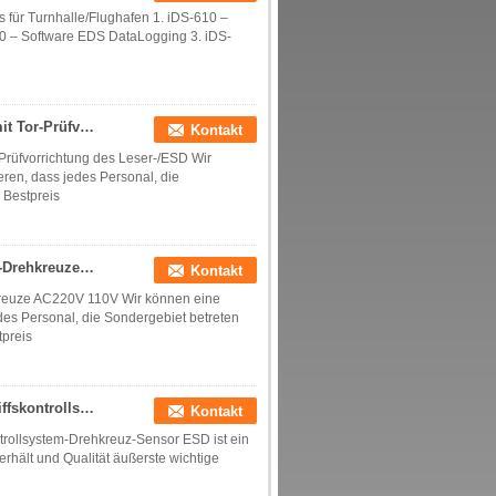
es für Turnhalle/Flughafen 1. iDS-610 –
0 – Software EDS DataLogging 3. iDS-
Hochgeschwindigkeits-ESD-Drehkreuz-Edelstahl mit Tor-Prüfvorrichtung des Leser-/ESD
Kontakt
rüfvorrichtung des Leser-/ESD Wir
ren, dass jedes Personal, die
Bestpreis
Elektronische automatische Sperren-Tor-Edelstahl-Drehkreuze AC220V 110V
Kontakt
kreuze AC220V 110V Wir können eine
des Personal, die Sondergebiet betreten
tpreis
Rfid-Tür ESD-Drehkreuz-Stativ-Drehkreuz-Tor-Zugriffskontrollsystem-Drehkreuz-Sensor
Kontakt
trollsystem-Drehkreuz-Sensor ESD ist ein
rhält und Qualität äußerste wichtige