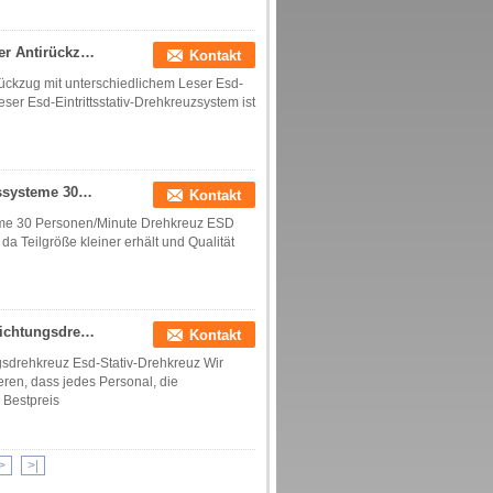
Esd-Eintritts-Stativ-Drehkreuz-System-wasserdichter Antirückzug mit unterschiedlichem Leser
Kontakt
rückzug mit unterschiedlichem Leser Esd-
ser Esd-Eintrittsstativ-Drehkreuzsystem ist
Bi Richtungs-ESD-Drehkreuz-Eingangs-Sicherheitssysteme 30 Personen/Minute
Kontakt
eme 30 Personen/Minute Drehkreuz ESD
a Teilgröße kleiner erhält und Qualität
Innen-/Fußgängersperren-Tor im Freien, Büro-Bi-Richtungsdrehkreuz
Kontakt
gsdrehkreuz Esd-Stativ-Drehkreuz Wir
ren, dass jedes Personal, die
Bestpreis
>
>|