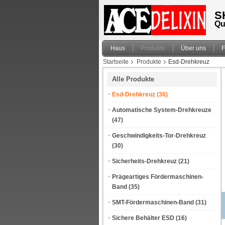
S
Qu
Haus
Produkte
Über uns
F
Startseite
Produkte
Esd-Drehkreuz
Alle Produkte
Esd-Drehkreuz
(36)
Automatische System-Drehkreuze
(47)
Geschwindigkeits-Tor-Drehkreuz
(30)
Sicherheits-Drehkreuz
(21)
Prägeartiges Fördermaschinen-
Band
(35)
SMT-Fördermaschinen-Band
(31)
Sichere Behälter ESD
(16)