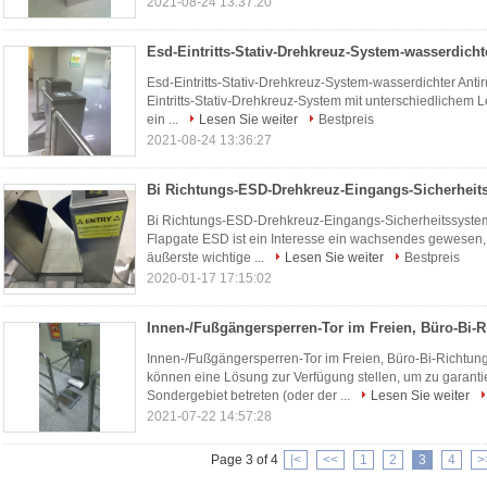
2021-08-24 13:37:20
Esd-Eintritts-Stativ-Drehkreuz-System-wasserdichter Anti
Eintritts-Stativ-Drehkreuz-System mit unterschiedlichem Le
ein ...
Lesen Sie weiter
Bestpreis
2021-08-24 13:36:27
Bi Richtungs-ESD-Drehkreuz-Eingangs-Sicherheitssyst
Flapgate ESD ist ein Interesse ein wachsendes gewesen, d
äußerste wichtige ...
Lesen Sie weiter
Bestpreis
2020-01-17 17:15:02
Innen-/Fußgängersperren-Tor im Freien, Büro-Bi-Richtun
können eine Lösung zur Verfügung stellen, um zu garantie
Sondergebiet betreten (oder der ...
Lesen Sie weiter
2021-07-22 14:57:28
Page 3 of 4
|<
<<
1
2
3
4
>