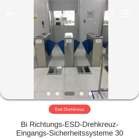
Shenzhen
Delixin
Co.,Ltd.
All
Rights
Reserved.
HAUS
PRODUKTE
ÜBER
UNS
FABRIK-
AUSFLUG
Esd-Drehkreuz
Bi Richtungs-ESD-Drehkreuz-
QUALITÄTSKONTROLLE
Eingangs-Sicherheitssysteme 30