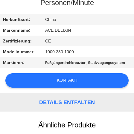
Personen/Minute
TRETEN
SIE
Herkunftsort:
China
MIT
Markenname:
ACE DELIXIN
UNS
Zertifizierung:
CE
IN
Modellnummer:
1000.280.1000
VERBINDUNG
Markieren:
,
Fußgängerdrehkreuztor
Stativzugangssystem
NACHRICHTEN
KONTAKT!
FORDERN
DETAILS ENTFALTEN
SIE
EIN
Ähnliche Produkte
ZITAT