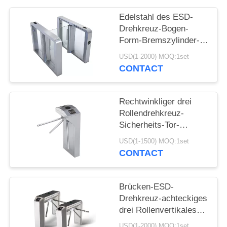
Edelstahl des ESD-
SITEMAP
Drehkreuz-Bogen-
Form-Bremszylinder-
PRIVACY
Pendel-304 im Freien
USD(1-2000) MOQ:1set
POLICY
CONTACT
Rechtwinkliger drei
Rollendrehkreuz-
Sicherheits-Tor-
Edelstahl-vertikale Art
USD(1-1500) MOQ:1set
CONTACT
Brücken-ESD-
Drehkreuz-achteckiges
drei Rollenvertikales
Stativ-Drehkreuz
USD(1-2000) MOQ:1set