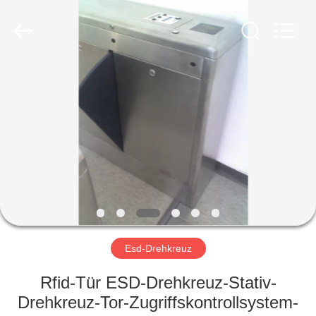
Shenzhen
Delixin
Co.,Ltd.
All
Rights
Reserved.
HAUS
PRODUKTE
ÜBER
UNS
FABRIK-
AUSFLUG
Esd-Drehkreuz
Rfid-Tür ESD-Drehkreuz-Stativ-
QUALITÄTSKONTROLLE
Drehkreuz-Tor-Zugriffskontrollsystem-