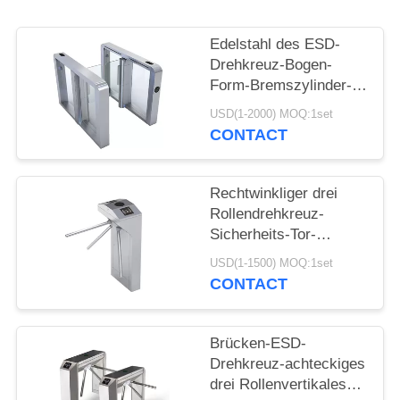
SITEMAP
Edelstahl des ESD-
Drehkreuz-Bogen-
Form-Bremszylinder-
PRIVACY
Pendel-304 im Freien
USD(1-2000) MOQ:1set
POLICY
CONTACT
Rechtwinkliger drei
Rollendrehkreuz-
Sicherheits-Tor-
Edelstahl-vertikale Art
USD(1-1500) MOQ:1set
CONTACT
Brücken-ESD-
Drehkreuz-achteckiges
drei Rollenvertikales