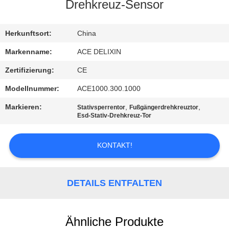
Drehkreuz-Sensor
TRETEN
SIE
Herkunftsort:
China
MIT
Markenname:
ACE DELIXIN
UNS
Zertifizierung:
CE
IN
Modellnummer:
ACE1000.300.1000
VERBINDUNG
Markieren:
,
,
Stativsperrentor
Fußgängerdrehkreuztor
Esd-Stativ-Drehkreuz-Tor
NACHRICHTEN
KONTAKT!
FORDERN
SIE
DETAILS ENTFALTEN
EIN
ZITAT
Ähnliche Produkte