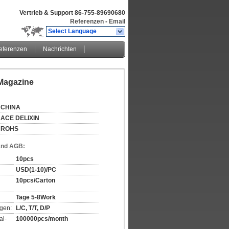
Vertrieb & Support
86-755-89690680
Referenzen
-
Email
Select Language
eferenzen
Nachrichten
iMagazine
CHINA
ACE DELIXIN
ROHS
and AGB:
10pcs
USD(1-10)/PC
10pcs/Carton
Tage 5-8Work
gen:
L/C, T/T, D/P
al-
100000pcs/month