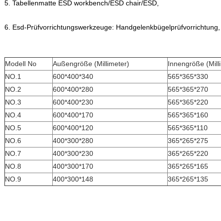
5. Tabellenmatte ESD workbench/ESD chair/ESD,
6. Esd-Prüfvorrichtungswerkzeuge: Handgelenkbügelprüfvorrichtung,
Modell No
Außengröße (Millimeter)
Innengröße (Mill
NO.1
600*400*340
565*365*330
NO.2
600*400*280
565*365*270
NO.3
600*400*230
565*365*220
NO.4
600*400*170
565*365*160
NO.5
600*400*120
565*365*110
NO.6
400*300*280
365*265*275
NO.7
400*300*230
365*265*220
NO.8
400*300*170
365*265*165
NO.9
400*300*148
365*265*135