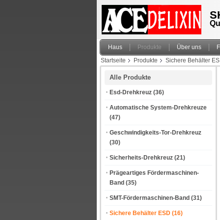
S
Qu
Haus
Produkte
Über uns
F
Startseite
Produkte
Sichere Behälter E
Alle Produkte
Esd-Drehkreuz
(36)
Automatische System-Drehkreuze
(47)
Geschwindigkeits-Tor-Drehkreuz
(30)
Sicherheits-Drehkreuz
(21)
Prägeartiges Fördermaschinen-
Band
(35)
SMT-Fördermaschinen-Band
(31)
Sichere Behälter ESD
(16)