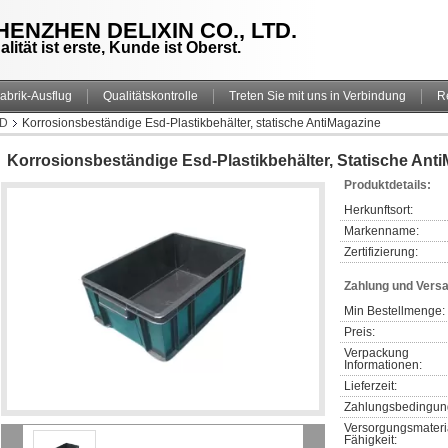
HENZHEN DELIXIN CO., LTD.
alität ist erste, Kunde ist Oberst.
abrik-Ausflug
Qualitätskontrolle
Treten Sie mit uns in Verbindung
R
SD
Korrosionsbeständige Esd-Plastikbehälter, statische AntiMagazine
Korrosionsbeständige Esd-Plastikbehälter, Statische Ant
Produktdetails:
Herkunftsort:
Markenname:
Zertifizierung:
Zahlung und Vers
Min Bestellmenge:
Preis:
Verpackung 
Informationen:
Lieferzeit:
Zahlungsbedingun
Versorgungsmateri
Fähigkeit: