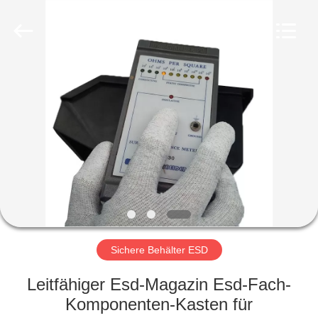
©
2020
-
2022
esd-
turnstile.com.
All
Rights
HAUS
Reserved.
PRODUKTE
ÜBER
UNS
FABRIK-
AUSFLUG
Sichere Behälter ESD
Leitfähiger Esd-Magazin Esd-Fach-
QUALITÄTSKONTROLLE
Komponenten-Kasten für