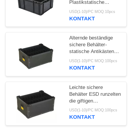
Plastikstatische
AntiMagazine
USD(1-10)/PC MOQ:10pcs
KONTAKT
Alternde beständige
sichere Behälter-
statische Antikästen
Esd für Elektronik
USD(1-10)/PC MOQ:100pcs
schmecken nicht
KONTAKT
Leichte sichere
Behälter ESD runzelten
die giftigen
Kunststoffgehäuse-
USD(1-10)/PC MOQ:100pcs
Kästen nicht
KONTAKT