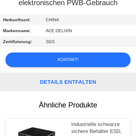
elektronischen PWB-Gebrauch
TRETEN
SIE
Herkunftsort:
CHINA
MIT
Markenname:
ACE DELIXIN
UNS
Zertifizierung:
SGS
IN
VERBINDUNG
KONTAKT!
FORDERN
DETAILS ENTFALTEN
SIE
EIN
Ähnliche Produkte
ZITAT
Industrielle schwarze
NACHRICHTEN
sichere Behälter ESD,