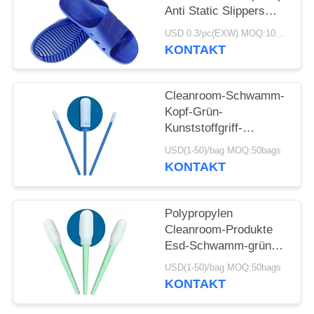
Anti Static Slippers
DLX 9102B
USD 0.3/pc(EXW) MOQ:100Pairs
KONTAKT
Cleanroom-Schwamm-
Kopf-Grün-
Kunststoffgriff-
Reinigungsputzlappen
USD(1-50)/bag MOQ:50bags
für Tastatur
KONTAKT
Polypropylen
Cleanroom-Produkte
Esd-Schwamm-grüner
Kunststoffgriff-
USD(1-50)/bag MOQ:50bags
Schaum-
KONTAKT
Hauptputzlappen