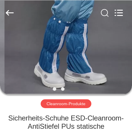
Fournisseur.
Copyright
©
2020
-
2022
esd-
turnstile.com.
HAUS
All
Rights
Reserved.
PRODUKTE
ÜBER
UNS
FABRIK-
AUSFLUG
Cleanroom-Produkte
Sicherheits-Schuhe ESD-Cleanroom-
QUALITÄTSKONTROLLE
AntiStiefel PUs statische