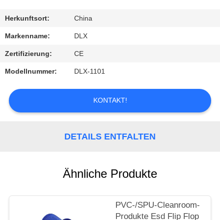
TRETEN
Herkunftsort:
China
SIE
Markenname:
DLX
MIT
Zertifizierung:
CE
UNS
Modellnummer:
DLX-1101
IN
VERBINDUNG
KONTAKT!
FORDERN
DETAILS ENTFALTEN
SIE
EIN
Ähnliche Produkte
ZITAT
PVC-/SPU-Cleanroom-
NACHRICHTEN
Produkte Esd Flip Flop