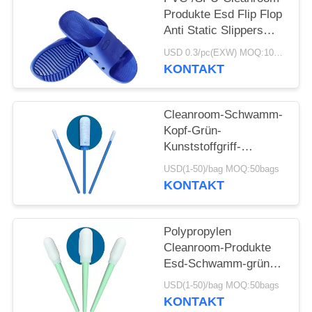
Produkte Esd Flip Flop
Anti Static Slippers
DLX 9102B
USD 0.3/pc(EXW) MOQ:100Pairs
KONTAKT
Cleanroom-Schwamm-
Kopf-Grün-
Kunststoffgriff-
Reinigungsputzlappen
USD(1-50)/bag MOQ:50bags
für Tastatur
KONTAKT
Polypropylen
Cleanroom-Produkte
Esd-Schwamm-grüner
Kunststoffgriff-
USD(1-50)/bag MOQ:50bags
Schaum-
KONTAKT
Hauptputzlappen