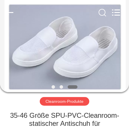
©
2020
-
2022
esd-
turnstile.com.
All
Rights
HAUS
Reserved.
PRODUKTE
ÜBER
UNS
FABRIK-
AUSFLUG
Cleanroom-Produkte
35-46 Größe SPU-PVC-Cleanroom-
QUALITÄTSKONTROLLE
statischer Antischuh für