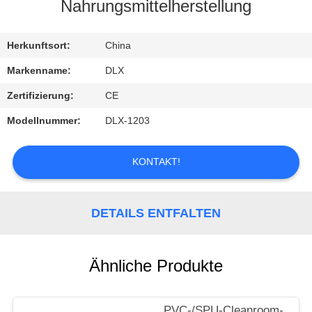
Nahrungsmittelherstellung
TRETEN
SIE
Herkunftsort:
China
MIT
Markenname:
DLX
UNS
Zertifizierung:
CE
IN
Modellnummer:
DLX-1203
VERBINDUNG
KONTAKT!
FORDERN
SIE
DETAILS ENTFALTEN
EIN
ZITAT
Ähnliche Produkte
NACHRICHTEN
PVC-/SPU-Cleanroom-