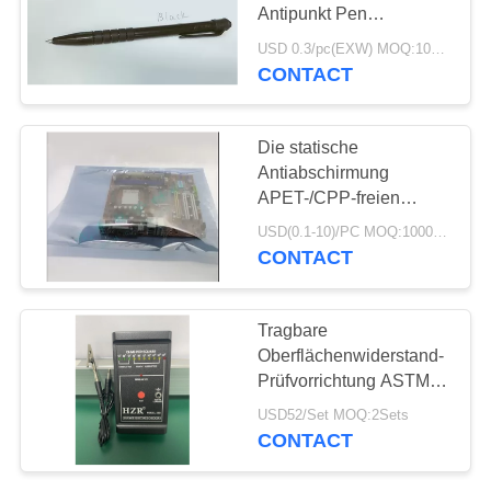
Antipunkt Pen
SITEMAP
Cleanroom Approved
USD 0.3/pc(EXW) MOQ:1000pcs
Pens
CONTACT
35
PRIVACY
Prägeartiges
POLICY
Die statische
Fördermaschinen-
Antiabschirmung
APET-/CPP-freien
Band
Raumes sackt Esd-
USD(0.1-10)/PC MOQ:1000pcs
Taschen für Elektronik
CONTACT
0.075mm ein
31
Tragbare
SMT-
Oberflächenwiderstand-
Prüfvorrichtung ASTM
Fördermaschinen-
D-257 ESD 90%RH 9V
USD52/Set MOQ:2Sets
Band
CONTACT