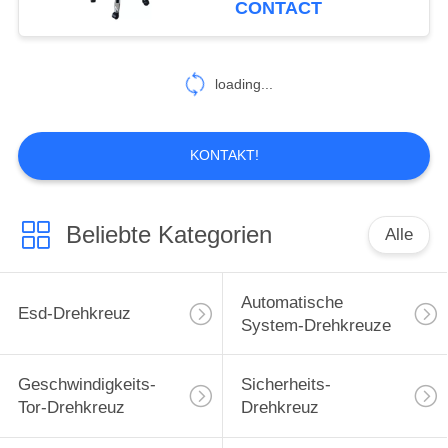
CONTACT
33
Cleanroom-
loading...
Produkte
KONTAKT!
Beliebte Kategorien
Alle
32
Esd-Rohr
Automatische
Esd-Drehkreuz
System-Drehkreuze
Geschwindigkeits-
Sicherheits-
Tor-Drehkreuz
Drehkreuz