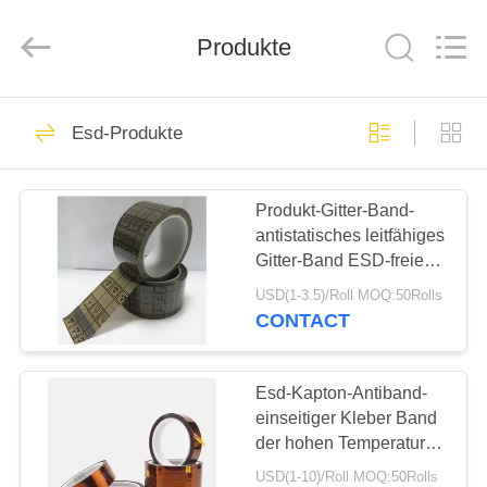
Shenzhen
Delixin
Co.,Ltd.
Produkte
All
Rights
Reserved.
HAUS
39
Esd-Produkte
Esd-Drehkreuz
PRODUKTE
Produkt-Gitter-Band-
antistatisches leitfähiges
ÜBER
Gitter-Band ESD-freien
UNS
Raumes BOPP ESD
USD(1-3.5)/Roll MOQ:50Rolls
Band
CONTACT
50
FABRIK-
Automatische
AUSFLUG
Esd-Kapton-Antiband-
einseitiger Kleber Band
System-Drehkreuze
der hohen Temperatur
QUALITÄTSKONTROLLE
260℃ statisches
USD(1-10)/Roll MOQ:50Rolls