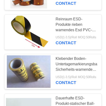
CONTACT
TRETEN
SIE
Reinraum ESD-
30
MIT
Produkte rieben
Geschwindigkeits-
warnendes Esd PVC-
UNS
Boden-Markierungs-
Tor-Drehkreuz
USD(1-3.5)/Roll MOQ:50Rolls
IN
Band-gelbes Schwarzes
CONTACT
VERBINDUNG
Klebender Boden-
NACHRICHTEN
Untertagemarkierungsband
Sicherheits-warnendes
24
Band PVCs ESD
FORDERN
USD(1-3.5)/Roll MOQ:50Rolls
Sicherheits-
wasserdicht
CONTACT
SIE
Drehkreuz
EIN
Dauerhafte ESD-
ZITAT
Produkt-statischer Ball-