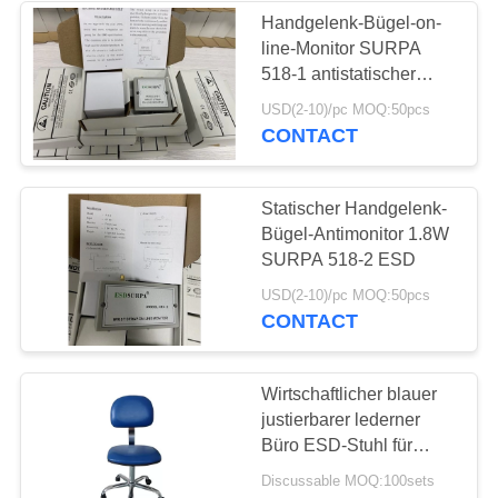
Handgelenk-Bügel-on-
line-Monitor SURPA
16
518-1 antistatischer
Sichere Behälter
ESD
USD(2-10)/pc MOQ:50pcs
CONTACT
ESD
Statischer Handgelenk-
Bügel-Antimonitor 1.8W
SURPA 518-2 ESD
23
USD(2-10)/pc MOQ:50pcs
CONTACT
Blasen-
Verpackenkasten
Wirtschaftlicher blauer
justierbarer lederner
Büro ESD-Stuhl für
antistatisches Labor
Discussable MOQ:100sets