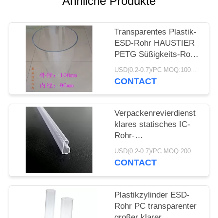
Ähnliche Produkte
SITEMAP
Transparentes Plastik-
ESD-Rohr HAUSTIER
PRIVACY
PETG Süßigkeits-Rohr
POLICY
mit Druck der Kappen-
USD(0.2-0.7)/PC MOQ:1000pcs
CMYK
CONTACT
Verpackenrevierdienst
klares statisches IC-
Rohr-
Stromversorgungs-
USD(0.2-0.7)/PC MOQ:2000pcs
Antimodul-PVCs
CONTACT
Plastikzylinder ESD-
Rohr PC transparenter
großer klarer