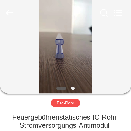
Shenzhen
Delixin
Co.,Ltd.
All
Rights
Reserved.
HAUS
PRODUKTE
ÜBER
UNS
FABRIK-
AUSFLUG
Esd-Rohr
Feuergebührenstatisches IC-Rohr-
QUALITÄTSKONTROLLE
Stromversorgungs-Antimodul-