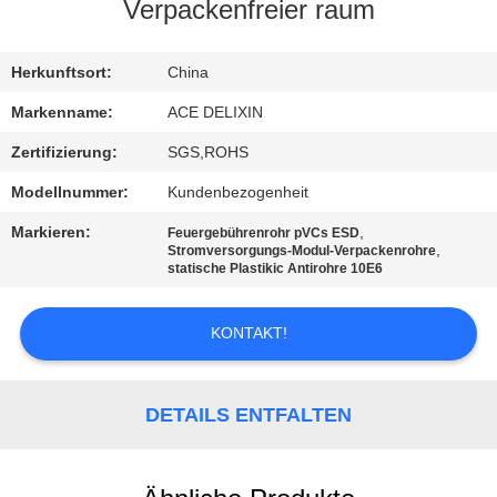
Verpackenfreier raum
TRETEN
SIE
Herkunftsort:
China
MIT
Markenname:
ACE DELIXIN
UNS
Zertifizierung:
SGS,ROHS
IN
Modellnummer:
Kundenbezogenheit
VERBINDUNG
Markieren:
,
Feuergebührenrohr pVCs ESD
,
Stromversorgungs-Modul-Verpackenrohre
statische Plastikic Antirohre 10E6
NACHRICHTEN
KONTAKT!
FORDERN
SIE
DETAILS ENTFALTEN
EIN
ZITAT