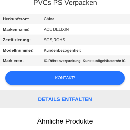
PVCs PS Verpacken
TRETEN
SIE
Herkunftsort:
China
MIT
Markenname:
ACE DELIXIN
UNS
Zertifizierung:
SGS,ROHS
IN
Modellnummer:
Kundenbezogenheit
VERBINDUNG
Markieren:
,
IC-Röhrenverpackung
Kunststoffgehäuserohr IC
NACHRICHTEN
KONTAKT!
FORDERN
DETAILS ENTFALTEN
SIE
EIN
Ähnliche Produkte
ZITAT