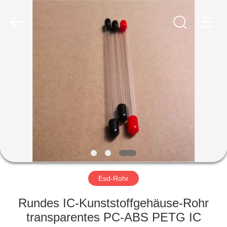
Shenzhen
Delixin
Co.,Ltd.
All
Rights
Reserved.
HAUS
PRODUKTE
ÜBER
UNS
FABRIK-
AUSFLUG
Esd-Rohr
Rundes IC-Kunststoffgehäuse-Rohr
QUALITÄTSKONTROLLE
transparentes PC-ABS PETG IC