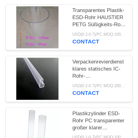
Transparentes Plastik-
SITEMAP
ESD-Rohr HAUSTIER
PETG Süßigkeits-Rohr
PRIVACY
mit Druck der Kappen-
USD(0.2-0.7)/PC MOQ:1000pcs
CMYK
POLICY
CONTACT
Verpackenrevierdienst
klares statisches IC-
Rohr-
Stromversorgungs-
USD(0.2-0.7)/PC MOQ:2000pcs
Antimodul-PVCs
CONTACT
Plastikzylinder ESD-
Rohr PC transparenter
großer klarer
Plastiktest ringsum
USD(0.1-0.7)/PC MOQ:1000pcs