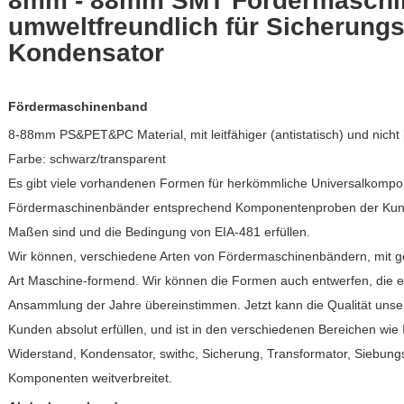
8mm - 88mm SMT Fördermaschi
umweltfreundlich für Sicherungs
Kondensator
Fördermaschinenband
8-88mm PS&PET&PC Material, mit leitfähiger (antistatisch) und nicht lei
Farbe: schwarz/transparent
Es gibt viele vorhandenen Formen für herkömmliche Universalkompo
Fördermaschinenbänder entsprechend Komponentenproben der Kund
Maßen sind und die Bedingung von EIA-481 erfüllen.
Wir können, verschiedene Arten von Fördermaschinenbändern, mit gew
Art Maschine-formend. Wir können die Formen auch entwerfen, die ei
Ansammlung der Jahre übereinstimmen. Jetzt kann die Qualität unse
Kunden absolut erfüllen, und ist in den verschiedenen Bereichen wie 
Widerstand, Kondensator, swithc, Sicherung, Transformator, Siebu
Komponenten weitverbreitet.