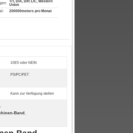
T/T, D/A, D/P, L/C, Western 
gen:
Union
al-
200000meters pro Monat
10E5 oder NEIN
PS/PC/PET
Kann zur Verfügung stellen
,
chinen-Band
,