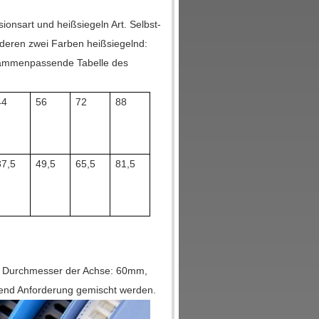
sionsart und heißsiegeln Art. Selbst-
nderen zwei Farben heißsiegelnd:
zusammenpassende Tabelle des
44
56
72
88
37,5
49,5
65,5
81,5
 Durchmesser der Achse: 60mm,
d Anforderung gemischt werden.