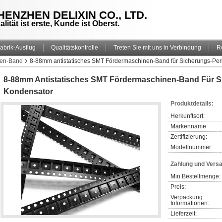
HENZHEN DELIXIN CO., LTD.
alität ist erste, Kunde ist Oberst.
abrik-Ausflug
Qualitätskontrolle
Treten Sie mit uns in Verbindung
R
nen-Band
8-88mm antistatisches SMT Fördermaschinen-Band für Sicherungs-Pe
8-88mm Antistatisches SMT Fördermaschinen-Band Für S
Kondensator
Produktdetails:
Herkunftsort:
Markenname:
Zertifizierung:
Modellnummer:
Zahlung und Vers
Min Bestellmenge:
Preis:
Verpackung 
Informationen:
Lieferzeit: