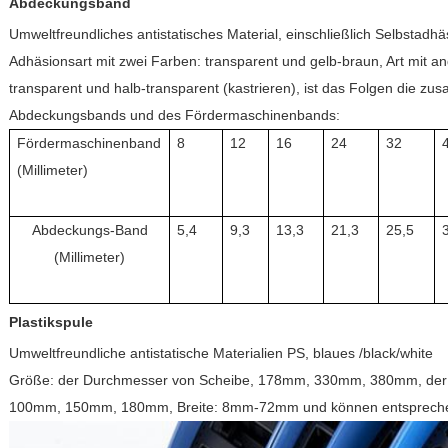
Abdeckungsband
Umweltfreundliches antistatisches Material, einschließlich Selbstadhä
Adhäsionsart mit zwei Farben: transparent und gelb-braun, Art mit a
transparent und halb-transparent (kastrieren), ist das Folgen die 
Abdeckungsbands und des Fördermaschinenbands:
Fördermaschinenband
8
12
16
24
32
(Millimeter)
Abdeckungs-Band
5,4
9,3
13,3
21,3
25,5
(Millimeter)
Plastikspule
Umweltfreundliche antistatische Materialien PS, blaues /black/white
Größe: der Durchmesser von Scheibe, 178mm, 330mm, 380mm, der
100mm, 150mm, 180mm, Breite: 8mm-72mm und können entsprechen