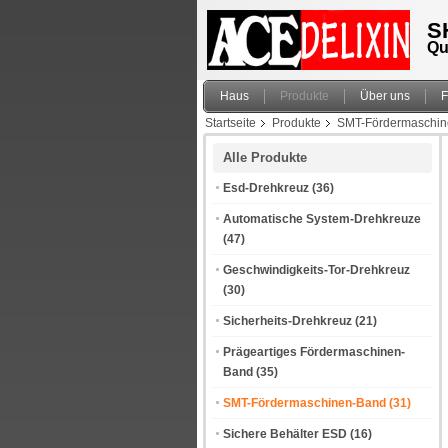
S
Qu
Haus
Produkte
Über uns
F
Startseite
Produkte
SMT-Fördermaschi
Alle Produkte
Esd-Drehkreuz
(36)
Automatische System-Drehkreuze
(47)
Geschwindigkeits-Tor-Drehkreuz
(30)
Sicherheits-Drehkreuz
(21)
Prägeartiges Fördermaschinen-
Band
(35)
SMT-Fördermaschinen-Band
(31)
Sichere Behälter ESD
(16)