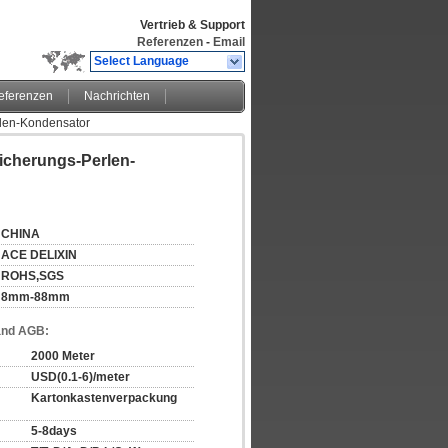
Vertrieb & Support
Referenzen
-
Email
Select Language
eferenzen
Nachrichten
rlen-Kondensator
icherungs-Perlen-
CHINA
ACE DELIXIN
ROHS,SGS
8mm-88mm
and AGB:
2000 Meter
USD(0.1-6)/meter
Kartonkastenverpackung
5-8days