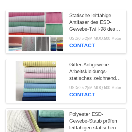
SITEMAP
Statische leitfähige
Antifaser des ESD-
Gewebe-Twill-98 des
PRIVACY
Polyester-2% für
POLICY
USD(0.5-2)/M MOQ:500 Meter
Arbeits-Abnutzung
CONTACT
Gitter-Antigewebe
Arbeitskleidungs-
statisches zeichnendes
Gewebe Tc Polycotton
USD(0.5-2)/M MOQ:500 Meter
Esd Breathable
CONTACT
Polyester ESD-
Gewebe-Staub prüfen
leitfähigen statischen