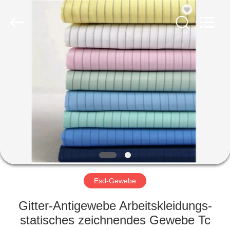
Shenzhen
Delixin
Co.,Ltd.
All
Rights
Reserved.
HAUS
PRODUKTE
ÜBER
UNS
FABRIK-
AUSFLUG
Esd-Gewebe
Gitter-Antigewebe Arbeitskleidungs-
QUALITÄTSKONTROLLE
statisches zeichnendes Gewebe Tc