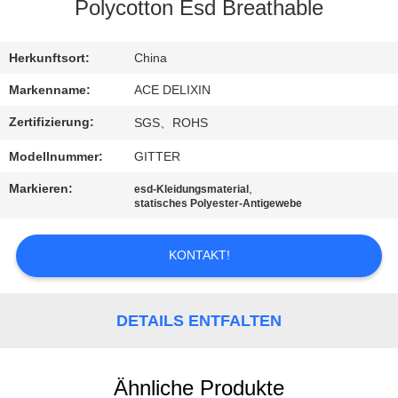
Polycotton Esd Breathable
TRETEN
SIE
Herkunftsort:
China
MIT
Markenname:
ACE DELIXIN
UNS
Zertifizierung:
SGS、ROHS
IN
Modellnummer:
GITTER
VERBINDUNG
Markieren:
,
esd-Kleidungsmaterial
statisches Polyester-Antigewebe
NACHRICHTEN
KONTAKT!
FORDERN
SIE
DETAILS ENTFALTEN
EIN
ZITAT
Ähnliche Produkte