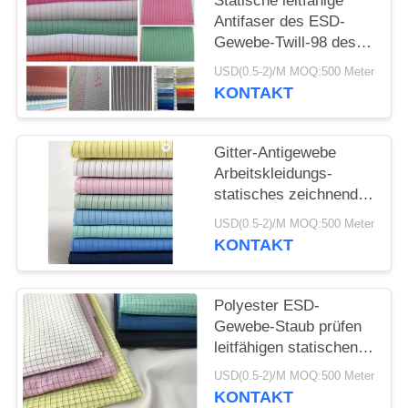
Statische leitfähige
Antifaser des ESD-
Gewebe-Twill-98 des
Polyester-2% für
USD(0.5-2)/M MOQ:500 Meter
Arbeits-Abnutzung
KONTAKT
Gitter-Antigewebe
Arbeitskleidungs-
statisches zeichnendes
Gewebe Tc Polycotton
USD(0.5-2)/M MOQ:500 Meter
Esd Breathable
KONTAKT
Polyester ESD-
Gewebe-Staub prüfen
leitfähigen statischen
Breathable 115 Antig/M
USD(0.5-2)/M MOQ:500 Meter
KONTAKT