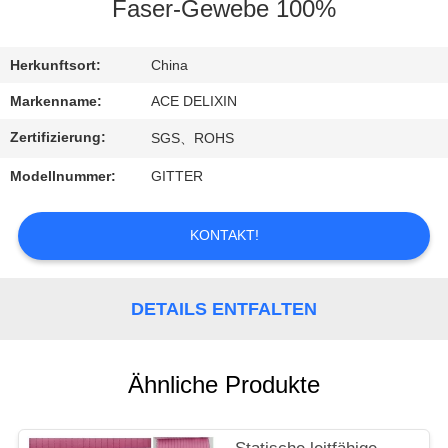
Faser-Gewebe 100%
TRETEN
SIE
Herkunftsort:
China
MIT
Markenname:
ACE DELIXIN
UNS
Zertifizierung:
SGS、ROHS
IN
Modellnummer:
GITTER
VERBINDUNG
KONTAKT!
FORDERN
SIE
DETAILS ENTFALTEN
EIN
ZITAT
Ähnliche Produkte
NACHRICHTEN