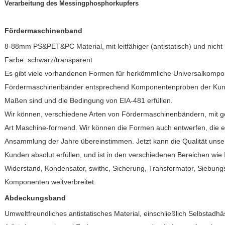
Verarbeitung des Messingphosphorkupfers
Fördermaschinenband
8-88mm PS&PET&PC Material, mit leitfähiger (antistatisch) und nicht lei
Farbe: schwarz/transparent
Es gibt viele vorhandenen Formen für herkömmliche Universalkompo
Fördermaschinenbänder entsprechend Komponentenproben der Kund
Maßen sind und die Bedingung von EIA-481 erfüllen.
Wir können, verschiedene Arten von Fördermaschinenbändern, mit gew
Art Maschine-formend. Wir können die Formen auch entwerfen, die ei
Ansammlung der Jahre übereinstimmen. Jetzt kann die Qualität unse
Kunden absolut erfüllen, und ist in den verschiedenen Bereichen wie 
Widerstand, Kondensator, swithc, Sicherung, Transformator, Siebu
Komponenten weitverbreitet.
Abdeckungsband
Umweltfreundliches antistatisches Material, einschließlich Selbstadhä