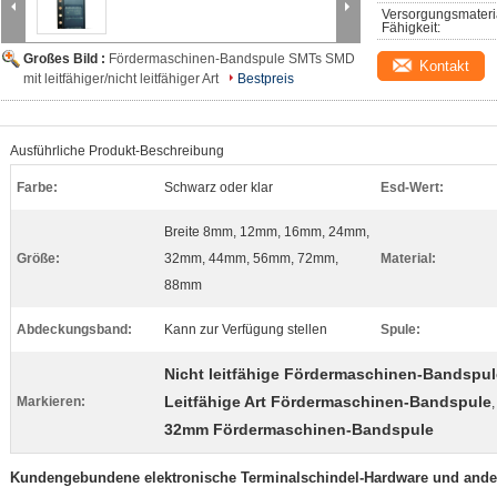
Versorgungsmateri
Fähigkeit:
Großes Bild :
Fördermaschinen-Bandspule SMTs SMD
Kontakt
mit leitfähiger/nicht leitfähiger Art
Bestpreis
Ausführliche Produkt-Beschreibung
Farbe:
Schwarz oder klar
Esd-Wert:
Breite 8mm, 12mm, 16mm, 24mm,
Größe:
32mm, 44mm, 56mm, 72mm,
Material:
88mm
Abdeckungsband:
Kann zur Verfügung stellen
Spule:
Nicht leitfähige Fördermaschinen-Bandspul
Leitfähige Art Fördermaschinen-Bandspule
Markieren:
,
32mm Fördermaschinen-Bandspule
Kundengebundene elektronische Terminalschindel-Hardware und ande