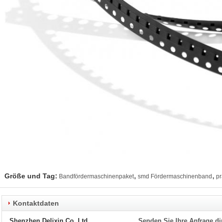
,
,
Größe und Tag:
Bandfördermaschinenpaket
smd Fördermaschinenband
pr
Kontaktdaten
Shenzhen Delixin Co.,Ltd
Senden Sie Ihre Anfrage di