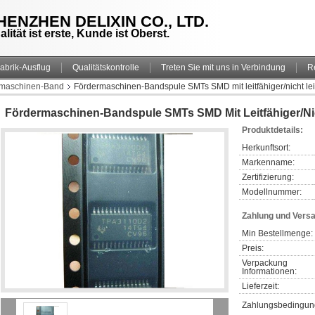
HENZHEN DELIXIN CO., LTD.
alität ist erste, Kunde ist Oberst.
abrik-Ausflug
Qualitätskontrolle
Treten Sie mit uns in Verbindung
R
rmaschinen-Band
Fördermaschinen-Bandspule SMTs SMD mit leitfähiger/nicht leit
Fördermaschinen-Bandspule SMTs SMD Mit Leitfähiger/nich
Produktdetails:
Herkunftsort:
Markenname:
Zertifizierung:
Modellnummer:
Zahlung und Vers
Min Bestellmenge:
Preis:
Verpackung 
Informationen:
Lieferzeit:
Zahlungsbedingun