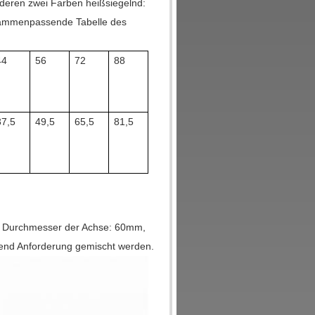
nderen zwei Farben heißsiegelnd:
zusammenpassende Tabelle des
44
56
72
88
37,5
49,5
65,5
81,5
 Durchmesser der Achse: 60mm,
d Anforderung gemischt werden.