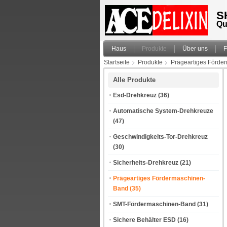
S
Qu
Haus
Produkte
Über uns
F
Startseite
Produkte
Prägeartiges Förde
Alle Produkte
Esd-Drehkreuz
(36)
Automatische System-Drehkreuze
(47)
Geschwindigkeits-Tor-Drehkreuz
(30)
Sicherheits-Drehkreuz
(21)
Prägeartiges Fördermaschinen-
Band
(35)
SMT-Fördermaschinen-Band
(31)
Sichere Behälter ESD
(16)