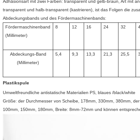
Adhäsionsart mit zwei Farben: transparent und gelb-braun, Art mit a
transparent und halb-transparent (kastrieren), ist das Folgen die 
Abdeckungsbands und des Fördermaschinenbands:
Fördermaschinenband
8
12
16
24
32
(Millimeter)
Abdeckungs-Band
5,4
9,3
13,3
21,3
25,5
(Millimeter)
Plastikspule
Umweltfreundliche antistatische Materialien PS, blaues /black/white
Größe: der Durchmesser von Scheibe, 178mm, 330mm, 380mm, der
100mm, 150mm, 180mm, Breite: 8mm-72mm und können entsprechen