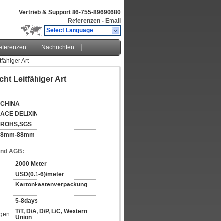
Vertrieb & Support
86-755-89690680
Referenzen
-
Email
Select Language
eferenzen
Nachrichten
fähiger Art
t Leitfähiger Art
CHINA
ACE DELIXIN
ROHS,SGS
8mm-88mm
and AGB:
2000 Meter
USD(0.1-6)/meter
Kartonkastenverpackung
5-8days
T/T, D/A, D/P, L/C, Western 
gen:
Union