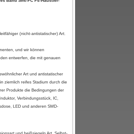
es Band Smt-PC Ps-Haustier-
tfähiger (nicht-antistatischer) Art.
nenten, und wir können
en entwerfen, die mit genauen
öhnlicher Art und antistatischer
n ziemlich reifes Stadium durch die
rer Produkte die Bedingungen der
Induktor, Verbindungsstück, IC,
ngsdose, LED und anderen SMD-
sionsart und heißsiegeln Art. Selbst-