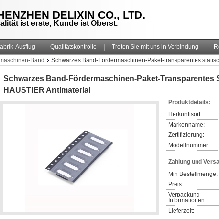
HENZHEN DELIXIN CO., LTD.
alität ist erste, Kunde ist Oberst.
abrik-Ausflug
Qualitätskontrolle
Treten Sie mit uns in Verbindung
R
rmaschinen-Band
Schwarzes Band-Fördermaschinen-Paket-transparentes stat
Schwarzes Band-Fördermaschinen-Paket-Transparentes 
HAUSTIER Antimaterial
Produktdetails:
Herkunftsort:
Markenname:
Zertifizierung:
Modellnummer:
Zahlung und Vers
Min Bestellmenge:
Preis:
Verpackung 
Informationen:
Lieferzeit: