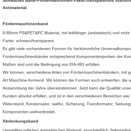
Schwarzes Band-Fördermaschinen-Paket-transparentes statisch
Antimaterial
Fördermaschinenband
8-88mm PS&PET&PC Material, mit leitfähiger (antistatisch) und nicht lei
Farbe: schwarz/transparent
Es gibt viele vorhandenen Formen für herkömmliche Universalkompo
Fördermaschinenbänder entsprechend Komponentenproben der Kund
Maßen sind und die Bedingung von EIA-481 erfüllen.
Wir können, verschiedene Arten von Fördermaschinenbändern, mit gew
Art Maschine-formend. Wir können die Formen auch entwerfen, die ei
Ansammlung der Jahre übereinstimmen. Jetzt kann die Qualität unse
Kunden absolut erfüllen, und ist in den verschiedenen Bereichen wie 
Widerstand, Kondensator, swithc, Sicherung, Transformator, Siebu
Komponenten weitverbreitet.
Abdeckungsband
Umweltfreundliches antistatisches Material, einschließlich Selbstadhä