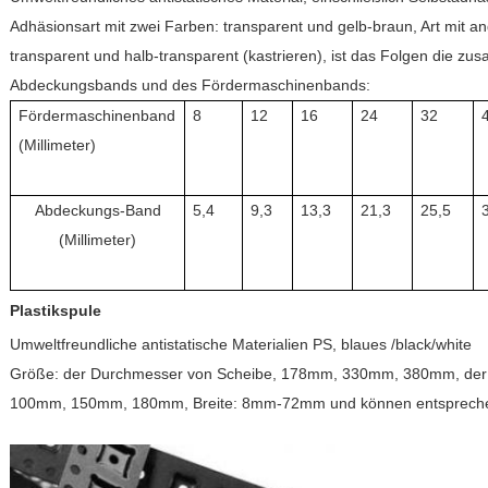
Adhäsionsart mit zwei Farben: transparent und gelb-braun, Art mit a
transparent und halb-transparent (kastrieren), ist das Folgen die 
Abdeckungsbands und des Fördermaschinenbands:
Fördermaschinenband
8
12
16
24
32
(Millimeter)
Abdeckungs-Band
5,4
9,3
13,3
21,3
25,5
(Millimeter)
Plastikspule
Umweltfreundliche antistatische Materialien PS, blaues /black/white
Größe: der Durchmesser von Scheibe, 178mm, 330mm, 380mm, der
100mm, 150mm, 180mm, Breite: 8mm-72mm und können entsprechen