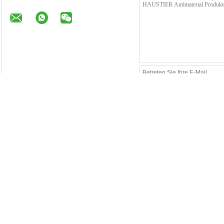
Mehr Prägeartiges Fördermaschinen-Band
8mm 12mm 24mm prägeartige Fördermaschinen-
Schwarzes Band
Bandspule für Leistungsrelais-Taschen-Band
transparentes s
Antimaterial
Schwarze prägeartige Fördermaschinen-Band-
Fördermaschine
wasserdichte antistatische/nicht antistatische Art
8mm 12mm SMT
umweltsmäßig
Unterschiedliche Breite prägeartiges
12mm 16mm Papi
Fördermaschinen-Band PS-PC-HAUSTIER Material
das Laden von 
umweltfreundlich