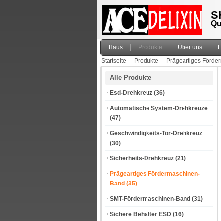
S
Qu
Haus
Produkte
Über uns
F
Startseite
Produkte
Prägeartiges Förde
Antimaterial
Alle Produkte
Esd-Drehkreuz
(36)
Automatische System-Drehkreuze
(47)
Geschwindigkeits-Tor-Drehkreuz
(30)
Sicherheits-Drehkreuz
(21)
Prägeartiges Fördermaschinen-
Band
(35)
SMT-Fördermaschinen-Band
(31)
Sichere Behälter ESD
(16)