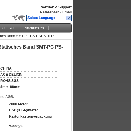
Vertrieb & Support
Referenzen
-
Email
Select Language
eferenzen
Nachrichten
isches Band SMT-PC PS-HAUSTIER
Statisches Band SMT-PC PS-
CHINA
ACE DELIXIN
ROHS,SGS
8mm-88mm
and AGB:
2000 Meter
USD(0.1-6)/meter
Kartonkastenverpackung
5-8days