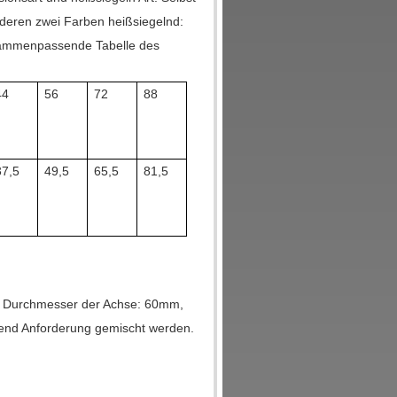
nderen zwei Farben heißsiegelnd:
zusammenpassende Tabelle des
44
56
72
88
37,5
49,5
65,5
81,5
 Durchmesser der Achse: 60mm,
d Anforderung gemischt werden.