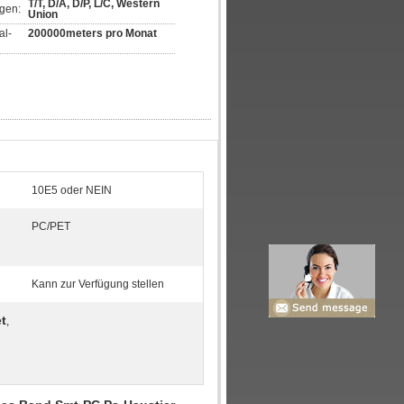
T/T, D/A, D/P, L/C, Western 
gen:
Union
al-
200000meters pro Monat
10E5 oder NEIN
PC/PET
Kann zur Verfügung stellen
t
,