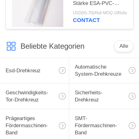
Stärke ESA-PVC-
Vorhang-0.3mm 0.5mm
USD(55-70)/Roll MOQ:10Rolls
1mm
CONTACT
Beliebte Kategorien
Alle
Automatische
Esd-Drehkreuz
System-Drehkreuze
Geschwindigkeits-
Sicherheits-
Tor-Drehkreuz
Drehkreuz
Prägeartiges
SMT-
Fördermaschinen-
Fördermaschinen-
Band
Band