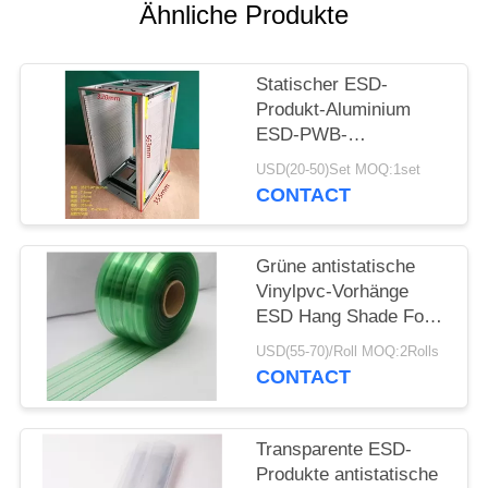
Ähnliche Produkte
SITEMAP
Statischer ESD-
PRIVACY
Produkt-Aluminium
ESD-PWB-
POLICY
AntiZeitschriftenständer
USD(20-50)Set MOQ:1set
355X320X563mm
CONTACT
Grüne antistatische
Vinylpvc-Vorhänge
ESD Hang Shade For
Industry/Cleanroom
USD(55-70)/Roll MOQ:2Rolls
CONTACT
Transparente ESD-
Produkte antistatische