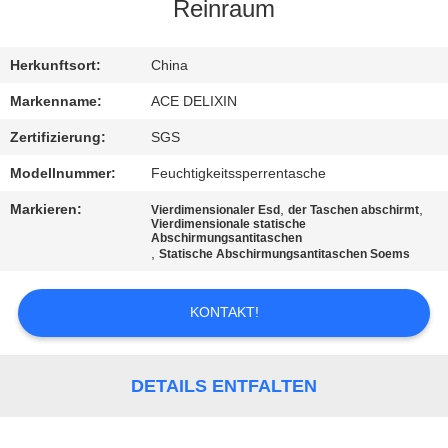
Reinraum
TRETEN
SIE
Herkunftsort:
China
MIT
Markenname:
ACE DELIXIN
UNS
Zertifizierung:
SGS
IN
Modellnummer:
Feuchtigkeitssperrentasche
VERBINDUNG
Markieren:
,
,
Vierdimensionaler Esd
der Taschen abschirmt
Vierdimensionale statische
Abschirmungsantitaschen
,
Statische Abschirmungsantitaschen Soems
NACHRICHTEN
KONTAKT!
FORDERN
SIE
DETAILS ENTFALTEN
EIN
ZITAT