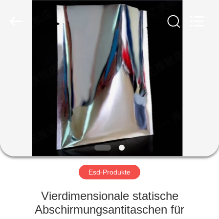
Shenzhen
Delixin
Co.,Ltd.
All
Rights
Reserved.
HAUS
PRODUKTE
ÜBER
UNS
FABRIK-
AUSFLUG
Esd-Produkte
Vierdimensionale statische
QUALITÄTSKONTROLLE
Abschirmungsantitaschen für