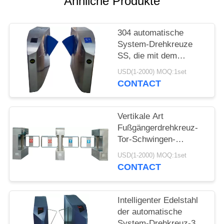
Ähnliche Produkte
SITEMAP
304 automatische
System-Drehkreuze
PRIVACY
SS, die mit dem
POLICY
Antiumkehrungsc$überschre
USD(1-2000) MOQ:1set
polieren
CONTACT
Vertikale Art
Fußgängerdrehkreuz-
Tor-Schwingen-
Edelstahl für Innen
USD(1-2000) MOQ:1set
CONTACT
Intelligenter Edelstahl
der automatische
System-Drehkreuz-304