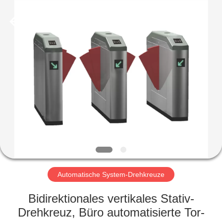
Shenzhen
Delixin
Co.,Ltd.
All
Rights
Reserved.
HAUS
PRODUKTE
ÜBER
UNS
FABRIK-
AUSFLUG
Automatische System-Drehkreuze
Bidirektionales vertikales Stativ-
QUALITÄTSKONTROLLE
Drehkreuz, Büro automatisierte Tor-