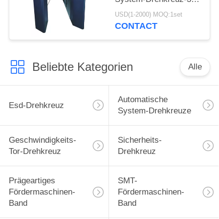
für Supermärkte
USD(1-2000) MOQ:1set
CONTACT
Beliebte Kategorien
Alle
Automatische
Esd-Drehkreuz
System-Drehkreuze
Geschwindigkeits-
Sicherheits-
Tor-Drehkreuz
Drehkreuz
Prägeartiges
SMT-
Fördermaschinen-
Fördermaschinen-
Band
Band