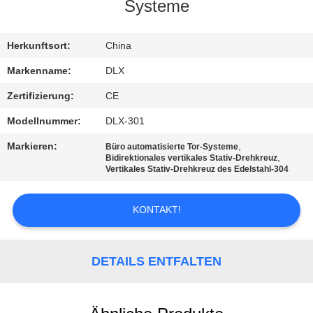
Systeme
TRETEN
SIE
Herkunftsort:
China
MIT
Markenname:
DLX
UNS
Zertifizierung:
CE
IN
Modellnummer:
DLX-301
VERBINDUNG
Markieren:
,
Büro automatisierte Tor-Systeme
,
Bidirektionales vertikales Stativ-Drehkreuz
Vertikales Stativ-Drehkreuz des Edelstahl-304
NACHRICHTEN
KONTAKT!
FORDERN
SIE
DETAILS ENTFALTEN
EIN
ZITAT