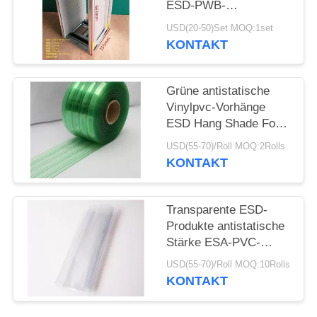
ESD-PWB-
AntiZeitschriftenständer
USD(20-50)Set MOQ:1set
355X320X563mm
KONTAKT
Grüne antistatische
Vinylpvc-Vorhänge
ESD Hang Shade For
Industry/Cleanroom
USD(55-70)/Roll MOQ:2Rolls
KONTAKT
Transparente ESD-
Produkte antistatische
Stärke ESA-PVC-
Vorhang-0.3mm 0.5mm
USD(55-70)/Roll MOQ:10Rolls
1mm
KONTAKT