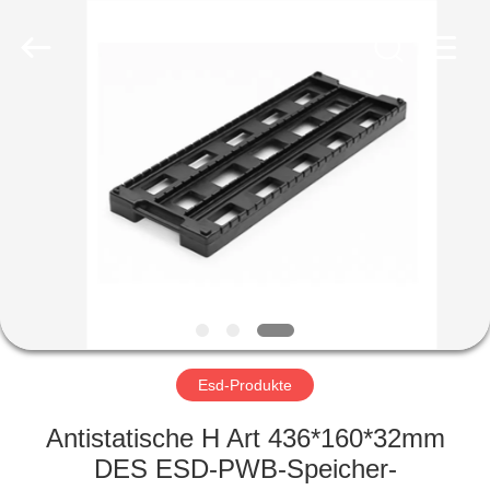
©
2020
-
2022
esd-
turnstile.com.
All
Rights
HAUS
Reserved.
PRODUKTE
ÜBER
UNS
FABRIK-
AUSFLUG
Esd-Produkte
Antistatische H Art 436*160*32mm
QUALITÄTSKONTROLLE
DES ESD-PWB-Speicher-