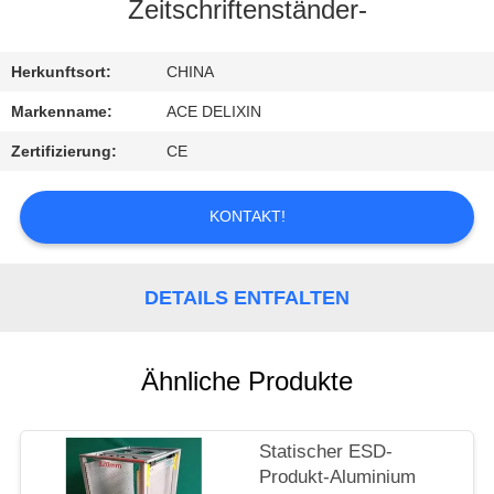
Zeitschriftenständer-
TRETEN
SIE
Herkunftsort:
CHINA
MIT
Markenname:
ACE DELIXIN
UNS
Zertifizierung:
CE
IN
VERBINDUNG
KONTAKT!
FORDERN
DETAILS ENTFALTEN
SIE
EIN
Ähnliche Produkte
ZITAT
Statischer ESD-
NACHRICHTEN
Produkt-Aluminium