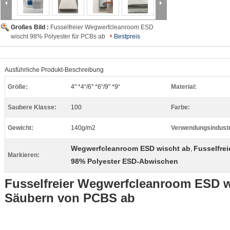
Großes Bild :
Fusselfreier Wegwerfcleanroom ESD
wischt 98% Polyester für PCBs ab
Bestpreis
Ausführliche Produkt-Beschreibung
Größe:
4" *4“/6" *6“/9" *9“
Material:
Saubere Klasse:
100
Farbe:
Gewicht:
140g/m2
Verwendungsindustr
Wegwerfcleanroom ESD wischt ab
Fusselfre
,
Markieren:
98% Polyester ESD-Abwischen
Fusselfreier Wegwerfcleanroom ESD w
Säubern von PCBS ab