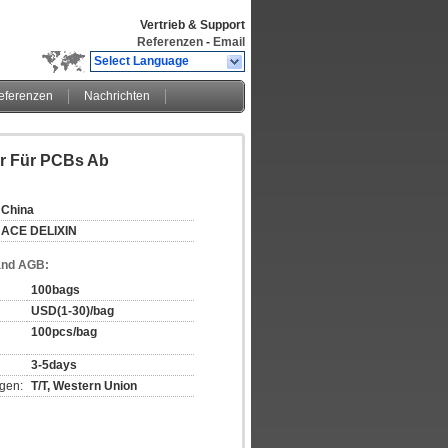
Vertrieb & Support
Referenzen
-
Email
Select Language
eferenzen
Nachrichten
er Für PCBs Ab
China
ACE DELIXIN
and AGB:
100bags
USD(1-30)/bag
100pcs/bag
3-5days
gen:
T/T, Western Union