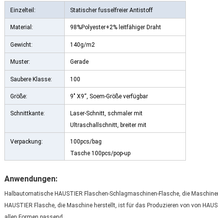
Einzelteil:
Statischer fusselfreier Antistoff
Material:
98%Polyester+2% leitfähiger Draht
Gewicht:
140g/m2
Muster:
Gerade
Saubere Klasse:
100
Größe:
9" X9“, Soem-Größe verfügbar
Schnittkante:
Laser-Schnitt, schmaler mit
Ultraschallschnitt, breiter mit
Ultraschallschnitt
Verpackung:
100pcs/bag
Tasche 100pcs/pop-up
Anwendungen:
Halbautomatische HAUSTIER Flaschen-Schlagmaschinen-Flasche, die Maschinen-
HAUSTIER Flasche, die Maschine herstellt, ist für das Produzieren von von HAUST
allen Formen passend.