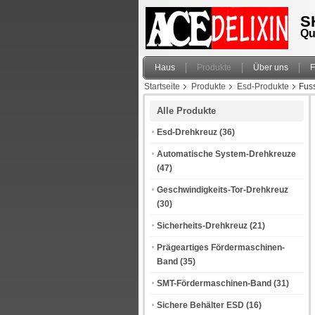
S
Qu
Haus
Produkte
Über uns
F
Startseite
Produkte
Esd-Produkte
Fus
Alle Produkte
Esd-Drehkreuz
(36)
Automatische System-Drehkreuze
(47)
Geschwindigkeits-Tor-Drehkreuz
(30)
Sicherheits-Drehkreuz
(21)
Prägeartiges Fördermaschinen-
Band
(35)
SMT-Fördermaschinen-Band
(31)
Sichere Behälter ESD
(16)