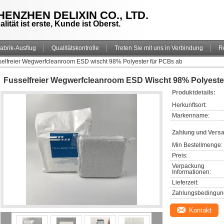
HENZHEN DELIXIN CO., LTD.
alität ist erste, Kunde ist Oberst.
abrik-Ausflug
Qualitätskontrolle
Treten Sie mit uns in Verbindung
R
selfreier Wegwerfcleanroom ESD wischt 98% Polyester für PCBs ab
Fusselfreier Wegwerfcleanroom ESD Wischt 98% Polyest
Produktdetails:
Herkunftsort:
Markenname:
Zahlung und Vers
Min Bestellmenge:
Preis:
Verpackung 
Informationen:
Lieferzeit:
Zahlungsbedingun
Kontakt