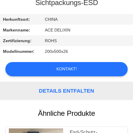
Sichtpackungs-ESD
TRETEN
SIE
Herkunftsort:
CHINA
MIT
Markenname:
ACE DELIXIN
UNS
Zertifizierung:
ROHS
IN
Modellnummer:
200x500x26
VERBINDUNG
KONTAKT!
FORDERN
SIE
DETAILS ENTFALTEN
EIN
ZITAT
Ähnliche Produkte
NACHRICHTEN
Esd-Schutz-