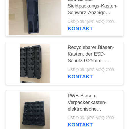
Sichtpackungs-Kasten-
Schwarz-Anzeige
PWB-Paket
USD(0.06-1)/PC MOQ:2000pcs
elektronisch
KONTAKT
Recyclebarer Blasen-
Kasten, der ESD-
Schutz 0.25mm -
1.0mm Stärke verpackt
USD(0.06-1)/PC MOQ:2000pcs
KONTAKT
PWB-Blasen-
Verpackenkasten-
elektronische
Bauelemente Thermo
USD(0.06-1)/PC MOQ:2000pcs
Tray Light Weight
KONTAKT