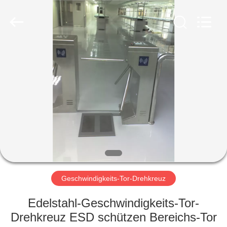
Shenzhen
Delixin
Co.,Ltd.
All
Rights
Reserved.
HAUS
PRODUKTE
ÜBER
UNS
FABRIK-
AUSFLUG
Geschwindigkeits-Tor-Drehkreuz
Edelstahl-Geschwindigkeits-Tor-
QUALITÄTSKONTROLLE
Drehkreuz ESD schützen Bereichs-Tor