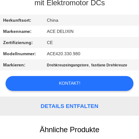
mit Elektromotor DCs
TRETEN
SIE
Herkunftsort:
China
MIT
Markenname:
ACE DELIXIN
UNS
Zertifizierung:
CE
IN
Modellnummer:
ACE420.330.980
VERBINDUNG
Markieren:
,
Drehkreuzeingangstore
fastlane Drehkreuze
NACHRICHTEN
KONTAKT!
FORDERN
DETAILS ENTFALTEN
SIE
EIN
Ähnliche Produkte
ZITAT