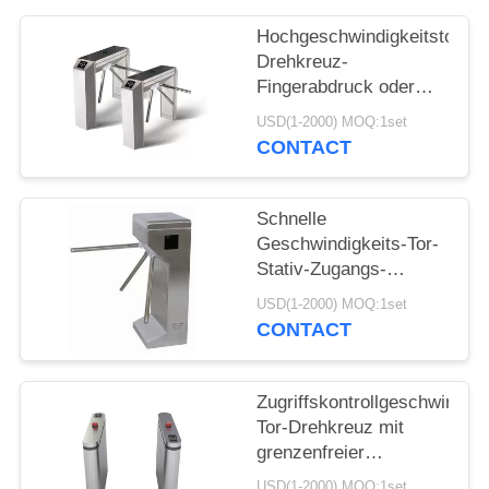
Hochgeschwindigkeitstor-
SITEMAP
Drehkreuz-
Fingerabdruck oder
PRIVACY
Edelstahl-Material des
USD(1-2000) MOQ:1set
Leser-304
POLICY
CONTACT
Schnelle
Geschwindigkeits-Tor-
Stativ-Zugangs-
System-Fingerabdruck
USD(1-2000) MOQ:1set
oder Identifikation
CONTACT
RFID Kartenleser
Zugriffskontrollgeschwindigk
Tor-Drehkreuz mit
grenzenfreier
Befestigungsled-Lampe
USD(1-2000) MOQ:1set