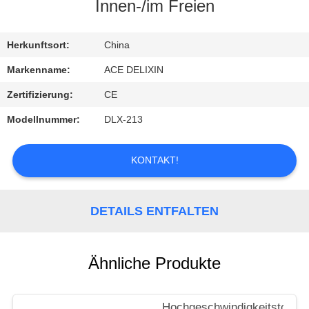
Innen-/im Freien
TRETEN
SIE
Herkunftsort:
China
MIT
Markenname:
ACE DELIXIN
UNS
Zertifizierung:
CE
IN
Modellnummer:
DLX-213
VERBINDUNG
KONTAKT!
FORDERN
SIE
DETAILS ENTFALTEN
EIN
ZITAT
Ähnliche Produkte
NACHRICHTEN
Hochgeschwindigkeitstor-