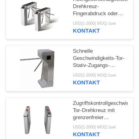
Drehkreuz-
Fingerabdruck oder
Edelstahl-Material des
USD(1-2000) MOQ:1set
Leser-304
KONTAKT
Schnelle
Geschwindigkeits-Tor-
Stativ-Zugangs-
System-Fingerabdruck
USD(1-2000) MOQ:1set
oder Identifikation
KONTAKT
RFID Kartenleser
Zugriffskontrollgeschwindigk
Tor-Drehkreuz mit
grenzenfreier
Befestigungsled-Lampe
USD(1-2000) MOQ:1set
KONTAKT