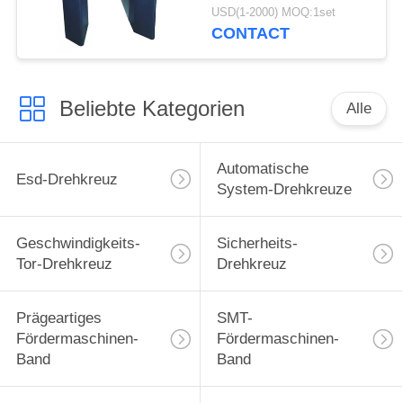
für Supermärkte
USD(1-2000) MOQ:1set
CONTACT
Beliebte Kategorien
Alle
Automatische
Esd-Drehkreuz
System-Drehkreuze
Geschwindigkeits-
Sicherheits-
Tor-Drehkreuz
Drehkreuz
Prägeartiges
SMT-
Fördermaschinen-
Fördermaschinen-
Band
Band