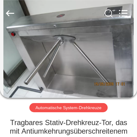
Shenzhen
Delixin
Co.,Ltd.
All
Rights
Reserved.
HAUS
PRODUKTE
ÜBER
UNS
FABRIK-
AUSFLUG
Automatische System-Drehkreuze
Tragbares Stativ-Drehkreuz-Tor, das
QUALITÄTSKONTROLLE
mit Antiumkehrungsüberschreitenem