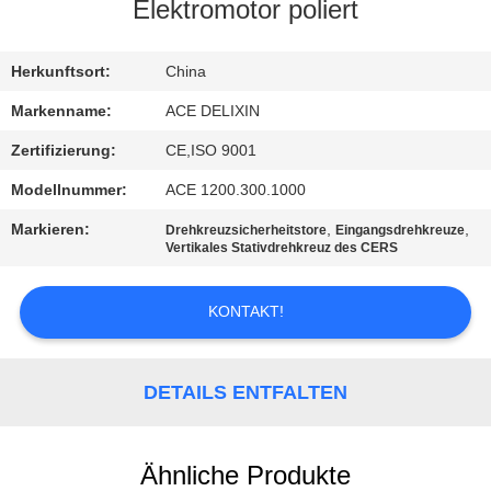
Elektromotor poliert
TRETEN
SIE
Herkunftsort:
China
MIT
Markenname:
ACE DELIXIN
UNS
Zertifizierung:
CE,ISO 9001
IN
Modellnummer:
ACE 1200.300.1000
VERBINDUNG
Markieren:
,
,
Drehkreuzsicherheitstore
Eingangsdrehkreuze
Vertikales Stativdrehkreuz des CERS
NACHRICHTEN
KONTAKT!
FORDERN
SIE
DETAILS ENTFALTEN
EIN
ZITAT
Ähnliche Produkte