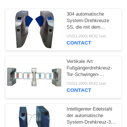
SITEMAP
304 automatische
System-Drehkreuze
SS, die mit dem
PRIVACY
Antiumkehrungsc$überschre
USD(1-2000) MOQ:1set
POLICY
polieren
CONTACT
Vertikale Art
Fußgängerdrehkreuz-
Tor-Schwingen-
Edelstahl für Innen
USD(1-2000) MOQ:1set
CONTACT
Intelligenter Edelstahl
der automatische
System-Drehkreuz-304