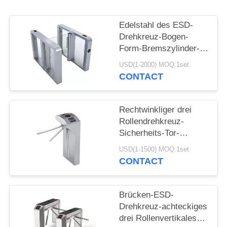
SITEMAP
Edelstahl des ESD-
Drehkreuz-Bogen-
Form-Bremszylinder-
PRIVACY
Pendel-304 im Freien
USD(1-2000) MOQ:1set
POLICY
CONTACT
Rechtwinkliger drei
Rollendrehkreuz-
Sicherheits-Tor-
Edelstahl-vertikale Art
USD(1-1500) MOQ:1set
CONTACT
Brücken-ESD-
Drehkreuz-achteckiges
drei Rollenvertikales