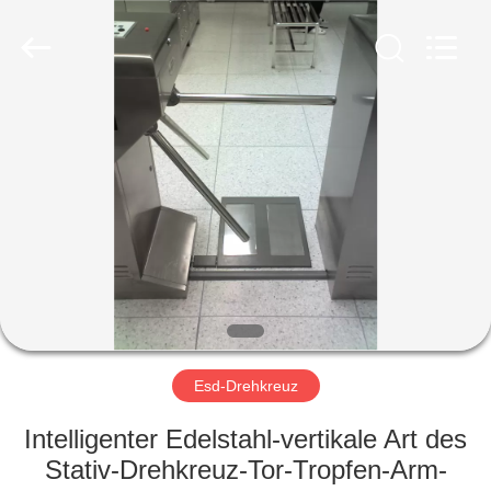
Shenzhen
Delixin
Co.,Ltd.
All
Rights
Reserved.
HAUS
PRODUKTE
ÜBER
UNS
FABRIK-
AUSFLUG
Esd-Drehkreuz
Intelligenter Edelstahl-vertikale Art des
QUALITÄTSKONTROLLE
Stativ-Drehkreuz-Tor-Tropfen-Arm-