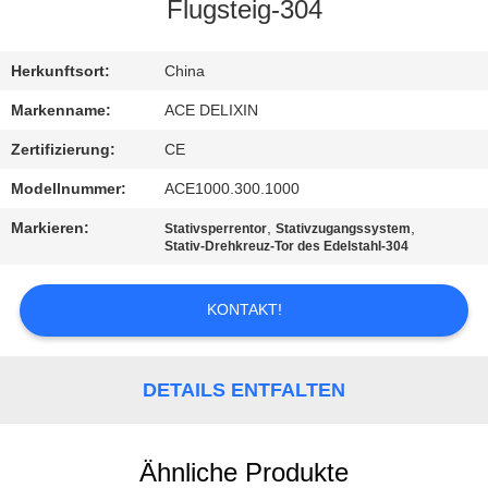
Flugsteig-304
TRETEN
SIE
Herkunftsort:
China
MIT
Markenname:
ACE DELIXIN
UNS
Zertifizierung:
CE
IN
Modellnummer:
ACE1000.300.1000
VERBINDUNG
Markieren:
,
,
Stativsperrentor
Stativzugangssystem
Stativ-Drehkreuz-Tor des Edelstahl-304
NACHRICHTEN
KONTAKT!
FORDERN
SIE
DETAILS ENTFALTEN
EIN
ZITAT
Ähnliche Produkte