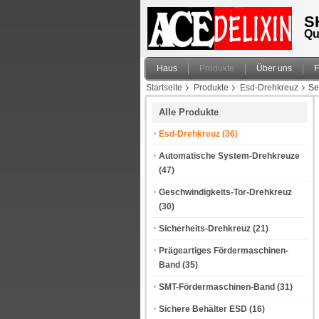
S
Qu
Haus
Produkte
Über uns
F
Startseite
Produkte
Esd-Drehkreuz
Se
Alle Produkte
Esd-Drehkreuz
(36)
Automatische System-Drehkreuze
(47)
Geschwindigkeits-Tor-Drehkreuz
(30)
Sicherheits-Drehkreuz
(21)
Prägeartiges Fördermaschinen-
Band
(35)
SMT-Fördermaschinen-Band
(31)
Sichere Behälter ESD
(16)