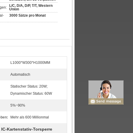
L/C, D/A, D/P, T/T, Western 
gen:
Union
al-
3000 Sätze pro Monat
L1000*W300*H1000MM
Automatisch
Statischer Status: 20W;
Dynamischer Status: 60W
5%~90%
eben:
Mehr als 600 Millionmal
IC-Kartenstativ-Torsperre
,