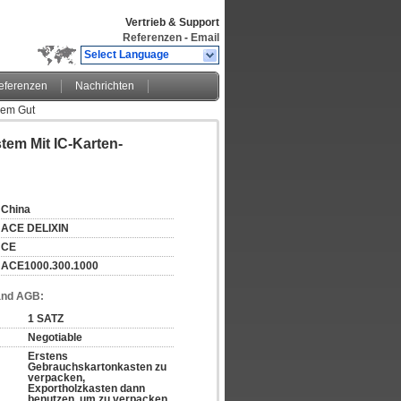
Vertrieb & Support
Referenzen
-
Email
Select Language
eferenzen
Nachrichten
gem Gut
tem Mit IC-Karten-
China
ACE DELIXIN
CE
ACE1000.300.1000
and AGB:
1 SATZ
Negotiable
Erstens 
Gebrauchskartonkasten zu 
verpacken, 
Exportholzkasten dann 
benutzen, um zu verpacken