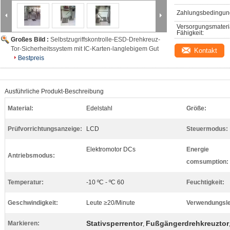
Zahlungsbedingun
Versorgungsmateri
Fähigkeit:
Großes Bild :
Selbstzugriffskontrolle-ESD-Drehkreuz-
Tor-Sicherheitssystem mit IC-Karten-langlebigem Gut
Kontakt
Bestpreis
Ausführliche Produkt-Beschreibung
Material:
Edelstahl
Größe:
Prüfvorrichtungsanzeige:
LCD
Steuermodus:
Elektromotor DCs
Energie
Antriebsmodus:
comsumption:
Temperatur:
-10 ºC - ºC 60
Feuchtigkeit:
Geschwindigkeit:
Leute ≥20/Minute
Verwendungsl
Stativsperrentor
Fußgängerdrehkreuztor
Markieren:
,