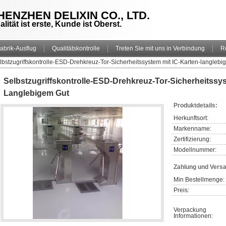
HENZHEN DELIXIN CO., LTD.
alität ist erste, Kunde ist Oberst.
abrik-Ausflug
Qualitätskontrolle
Treten Sie mit uns in Verbindung
R
lbstzugriffskontrolle-ESD-Drehkreuz-Tor-Sicherheitssystem mit IC-Karten-langlebi
Selbstzugriffskontrolle-ESD-Drehkreuz-Tor-Sicherheitssys
Langlebigem Gut
Produktdetails:
Herkunftsort:
Markenname:
Zertifizierung:
Modellnummer:
Zahlung und Vers
Min Bestellmenge:
Preis:
Verpackung 
Informationen: