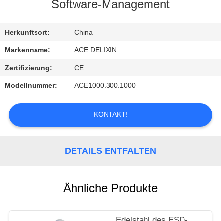
Software-Management
TRETEN
SIE
Herkunftsort:
China
MIT
Markenname:
ACE DELIXIN
UNS
Zertifizierung:
CE
IN
Modellnummer:
ACE1000.300.1000
VERBINDUNG
KONTAKT!
FORDERN
SIE
DETAILS ENTFALTEN
EIN
ZITAT
Ähnliche Produkte
NACHRICHTEN
Edelstahl des ESD-