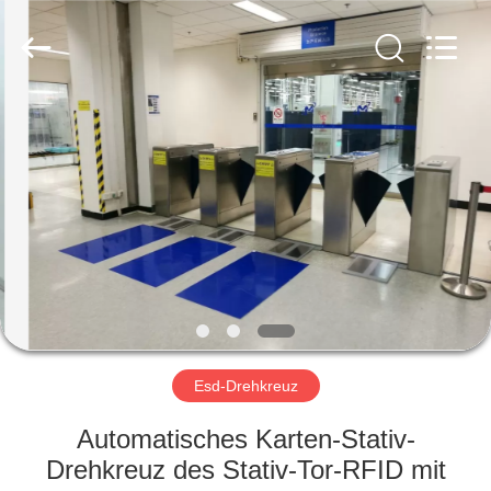
Fournisseur.
Copyright
©
2020
-
2022
esd-
turnstile.com.
HAUS
All
Rights
Reserved.
PRODUKTE
ÜBER
UNS
FABRIK-
AUSFLUG
Esd-Drehkreuz
Automatisches Karten-Stativ-
QUALITÄTSKONTROLLE
Drehkreuz des Stativ-Tor-RFID mit