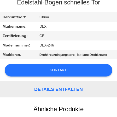
Edelstahl-Bogen schnelles Tor
TRETEN
SIE
Herkunftsort:
China
MIT
Markenname:
DLX
UNS
Zertifizierung:
CE
IN
Modellnummer:
DLX-246
VERBINDUNG
Markieren:
,
Drehkreuzeingangstore
fastlane Drehkreuze
NACHRICHTEN
KONTAKT!
FORDERN
DETAILS ENTFALTEN
SIE
EIN
Ähnliche Produkte
ZITAT