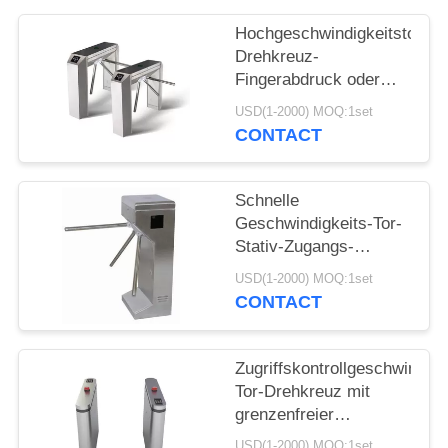
Hochgeschwindigkeitstor-
SITEMAP
Drehkreuz-
Fingerabdruck oder
PRIVACY
Edelstahl-Material des
USD(1-2000) MOQ:1set
Leser-304
POLICY
CONTACT
Schnelle
Geschwindigkeits-Tor-
Stativ-Zugangs-
System-Fingerabdruck
USD(1-2000) MOQ:1set
oder Identifikation
CONTACT
RFID Kartenleser
Zugriffskontrollgeschwindigk
Tor-Drehkreuz mit
grenzenfreier
Befestigungsled-Lampe
USD(1-2000) MOQ:1set