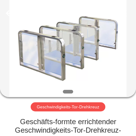
Shenzhen
Delixin
Co.,Ltd.
All
Rights
Reserved.
HAUS
PRODUKTE
ÜBER
UNS
FABRIK-
AUSFLUG
Geschwindigkeits-Tor-Drehkreuz
Geschäfts-formte errichtender
QUALITÄTSKONTROLLE
Geschwindigkeits-Tor-Drehkreuz-