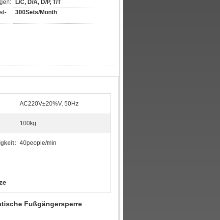
gen:
L/C, D/A, D/P, T/T
al-
300Sets/Month
AC220V±20%V, 50Hz
100kg
gkeit:
40people/min
ze
atische Fußgängersperre