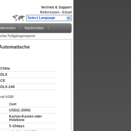
Vertrieb & Support
Referenzen
-
Email
Select Language
eferenzen
Nachrichten
ische Fußgängersperre
-Automatische
China
DLX
CE
DLX-248
and AGB:
1set
USD(1-2000)
Karton-Kasten oder 
Holzkiste
5-10days