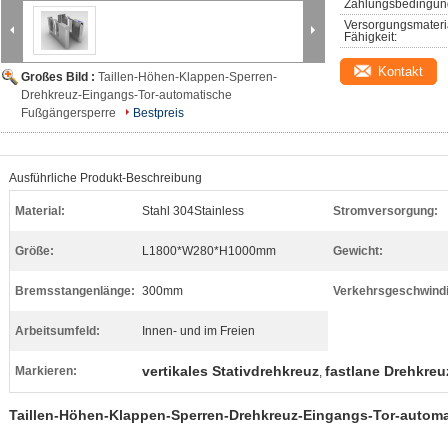
Zahlungsbedingun
Versorgungsmateri
Fähigkeit:
Kontakt
Großes Bild :
Taillen-Höhen-Klappen-Sperren-
Drehkreuz-Eingangs-Tor-automatische
Fußgängersperre
Bestpreis
Ausführliche Produkt-Beschreibung
Material:
Stahl 304Stainless
Stromversorgung:
Größe:
L1800*W280*H1000mm
Gewicht:
Bremsstangenlänge:
300mm
Verkehrsgeschwindi
Arbeitsumfeld:
Innen- und im Freien
vertikales Stativdrehkreuz
fastlane Drehkreu
Markieren:
,
Taillen-Höhen-Klappen-Sperren-Drehkreuz-Eingangs-Tor-autom