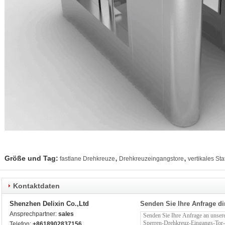
,
,
Größe und Tag:
fastlane Drehkreuze
Drehkreuzeingangstore
vertikales St
Kontaktdaten
Shenzhen Delixin Co.,Ltd
Senden Sie Ihre Anfrage di
Ansprechpartner:
sales
Telefon:
+8618902837156