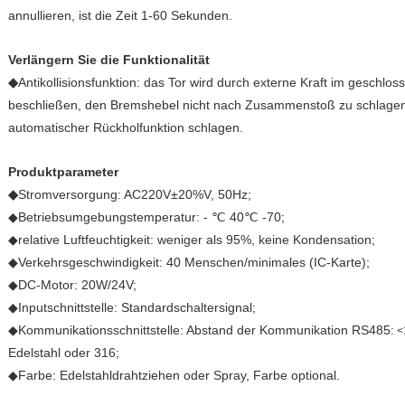
annullieren, ist die Zeit 1-60 Sekunden.
Verlängern Sie die Funktionalität
◆
Antikollisionsfunktion: das Tor wird durch externe Kraft im geschl
beschließen, den Bremshebel nicht nach Zusammenstoß zu schlage
automatischer Rückholfunktion schlagen.
Produktparameter
◆
Stromversorgung: AC220V±20%V, 50Hz;
◆Betriebsumgebungstemperatur: - ℃ 40℃ -70;
◆relative Luftfeuchtigkeit: weniger als 95%, keine Kondensation;
◆Verkehrsgeschwindigkeit: 40 Menschen/minimales (IC-Karte);
◆DC-Motor: 20W/24V;
◆Inputschnittstelle: Standardschaltersignal;
◆Kommunikationsschnittstelle: Abstand der Kommunikation RS485:
<
Edelstahl oder 316;
◆Farbe: Edelstahldrahtziehen oder Spray, Farbe optional.