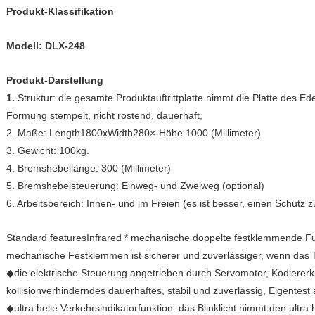
Produkt-Klassifikation
Modell: DLX-248
Produkt-Darstellung
1.
Struktur: die gesamte Produktauftrittplatte nimmt die Platte des Ed
Formung stempelt, nicht rostend, dauerhaft,
2. Maße: Length1800xWidth280×-Höhe 1000 (Millimeter)
3. Gewicht: 100kg.
4. Bremshebellänge: 300 (Millimeter)
5. Bremshebelsteuerung: Einweg- und Zweiweg (optional)
6. Arbeitsbereich: Innen- und im Freien (es ist besser, einen Schutz
Standard featuresInfrared * mechanische doppelte festklemmende Fu
mechanische Festklemmen ist sicherer und zuverlässiger, wenn das To
◆die elektrische Steuerung angetrieben durch Servomotor, Kodier
kollisionverhinderndes dauerhaftes, stabil und zuverlässig, Eigentest 
◆ultra helle Verkehrsindikatorfunktion: das Blinklicht nimmt den ult