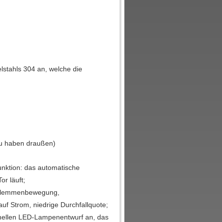
elstahls 304 an, welche die
 zu haben draußen)
nktion: das automatische
r läuft;
erklemmenbewegung,
auf Strom, niedrige Durchfallquote;
ra hellen LED-Lampenentwurf an, das