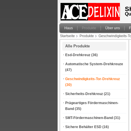
S
Qu
Haus
Produkte
Über uns
F
Startseite
Produkte
Geschwindigkeits-T
Alle Produkte
Esd-Drehkreuz
(36)
Automatische System-Drehkreuze
(47)
Geschwindigkeits-Tor-Drehkreuz
(30)
Sicherheits-Drehkreuz
(21)
Prägeartiges Fördermaschinen-
Band
(35)
SMT-Fördermaschinen-Band
(31)
Sichere Behälter ESD
(16)