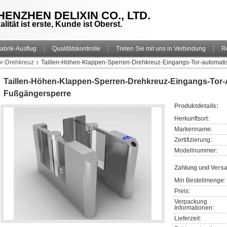
HENZHEN DELIXIN CO., LTD.
alität ist erste, Kunde ist Oberst.
abrik-Ausflug
Qualitätskontrolle
Treten Sie mit uns in Verbindung
R
or-Drehkreuz
Taillen-Höhen-Klappen-Sperren-Drehkreuz-Eingangs-Tor-automat
Taillen-Höhen-Klappen-Sperren-Drehkreuz-Eingangs-Tor
Fußgängersperre
Produktdetails:
Herkunftsort:
Markenname:
Zertifizierung:
Modellnummer:
Zahlung und Vers
Min Bestellmenge:
Preis:
Verpackung 
Informationen:
Lieferzeit: