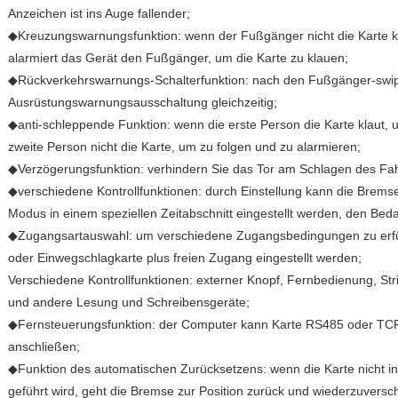
Anzeichen ist ins Auge fallender;
◆Kreuzungswarnungsfunktion: wenn der Fußgänger nicht die Karte kl
alarmiert das Gerät den Fußgänger, um die Karte zu klauen;
◆Rückverkehrswarnungs-Schalterfunktion: nach den Fußgänger-swips
Ausrüstungswarnungsausschaltung gleichzeitig;
◆anti-schleppende Funktion: wenn die erste Person die Karte klaut, u
zweite Person nicht die Karte, um zu folgen und zu alarmieren;
◆Verzögerungsfunktion: verhindern Sie das Tor am Schlagen des Fa
◆verschiedene Kontrollfunktionen: durch Einstellung kann die Brems
Modus in einem speziellen Zeitabschnitt eingestellt werden, den Bedarf
◆Zugangsartauswahl: um verschiedene Zugangsbedingungen zu erfül
oder Einwegschlagkarte plus freien Zugang eingestellt werden;
Verschiedene Kontrollfunktionen: externer Knopf, Fernbedienung, Stri
und andere Lesung und Schreibensgeräte;
◆Fernsteuerungsfunktion: der Computer kann Karte RS485 oder T
anschließen;
◆Funktion des automatischen Zurücksetzens: wenn die Karte nicht inn
geführt wird, geht die Bremse zur Position zurück und wiederzuvers