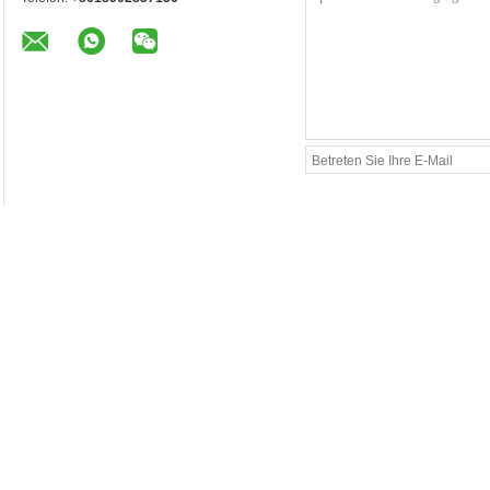
Mehr Geschwindigkeits-Tor-Drehkreuz
Hochgeschwindigkeitstor-Drehkreuz-Fingerabdruck
Schnelle Geschw
oder Edelstahl-Material des Leser-304
System-Fingerab
Kartenleser
Zugriffskontrollgeschwindigkeits-Tor-Drehkreuz mit
Elektronische Zu
grenzenfreier Befestigungsled-Lampe
Improve Arbeitsp
Hohe Sicherheits-Geschwindigkeits-Tor-Drehkreuz
Vertikale Art Ede
Rfid-Stativ-Drehkreuz für Anwesenheit
Schwingen-Sper
hkreuz
Automatische System-
Prägeartiges